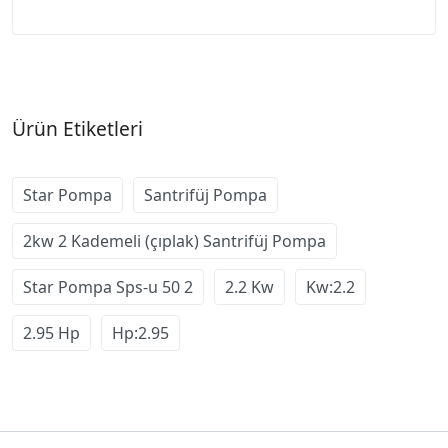
Ürün Etiketleri
Star Pompa
Santrifüj Pompa
2kw 2 Kademeli (çıplak) Santrifüj Pompa
Star Pompa Sps-u 50 2
2.2 Kw
Kw:2.2
2.95 Hp
Hp:2.95