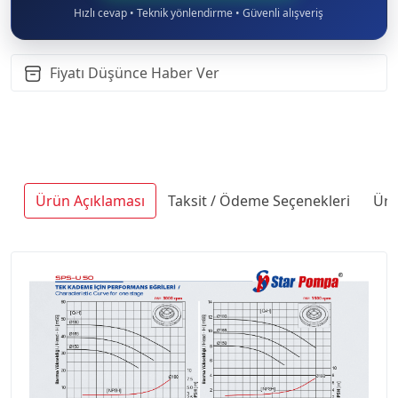
Hızlı cevap • Teknik yönlendirme • Güvenli alışveriş
Fiyatı Düşünce Haber Ver
Ürün Açıklaması
Taksit / Ödeme Seçenekleri
Ürü