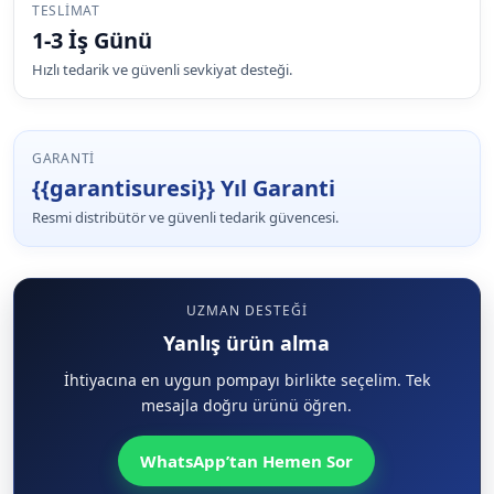
TESLIMAT
1-3 İş Günü
Hızlı tedarik ve güvenli sevkiyat desteği.
GARANTI
{{garantisuresi}} Yıl Garanti
Resmi distribütör ve güvenli tedarik güvencesi.
UZMAN DESTEĞI
Yanlış ürün alma
İhtiyacına en uygun pompayı birlikte seçelim. Tek
mesajla doğru ürünü öğren.
WhatsApp’tan Hemen Sor