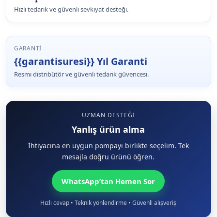
Hızlı tedarik ve güvenli sevkiyat desteği.
GARANTI
{{garantisuresi}} Yıl Garanti
Resmi distribütör ve güvenli tedarik güvencesi.
UZMAN DESTEĞI
Yanlış ürün alma
İhtiyacına en uygun pompayı birlikte seçelim. Tek
mesajla doğru ürünü öğren.
WhatsApp’tan Hemen Sor
Hızlı cevap • Teknik yönlendirme • Güvenli alışveriş