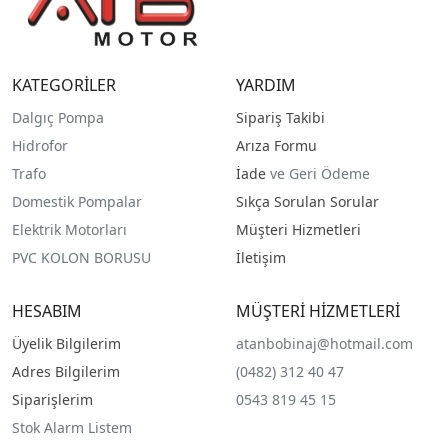
KATEGORİLER
YARDIM
Dalgıç Pompa
Sipariş Takibi
Hidrofor
Arıza Formu
Trafo
İade
ve Geri Ödeme
Domestik Pompalar
Sıkça Sorulan Sorular
Elektrik Motorları
Müşteri Hizmetleri
PVC KOLON BORUSU
İletişim
HESABIM
MÜŞTERİ HİZMETLERİ
Üyelik Bilgilerim
atanbobinaj@hotmail.com
Adres Bilgilerim
(0482) 312 40 47
Siparişlerim
0543 819 45 15
Stok Alarm Listem