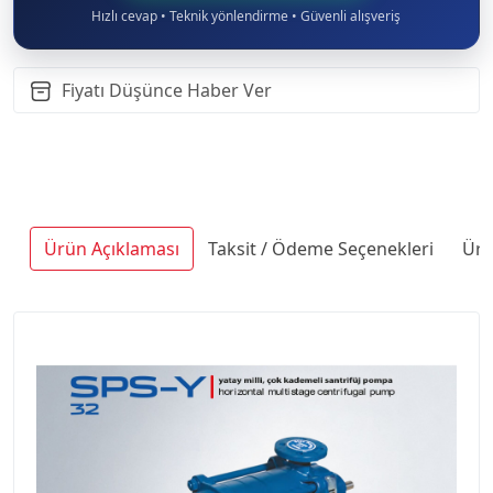
Hızlı cevap • Teknik yönlendirme • Güvenli alışveriş
Fiyatı Düşünce Haber Ver
Ürün Açıklaması
Taksit / Ödeme Seçenekleri
Ürü