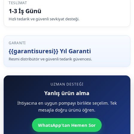
TESLIMAT
1-3 İş Günü
Hızlı tedarik ve güvenli sevkiyat desteği.
GARANTI
{{garantisuresi}} Yıl Garanti
Resmi distribütör ve güvenli tedarik güvencesi.
UZMAN DESTEĞI
Yanlış ürün alma
İhtiyacına en uygun pompayı birlikte seçelim. Tek
mesajla doğru ürünü öğren.
WhatsApp’tan Hemen Sor