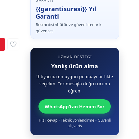
GARANTI
{{garantisuresi}} Yıl
Garanti
Resmi distribütör ve güvenli tedarik
güvencesi.
UZMAN DESTEĞI
Yanlış ürün alma
İhtiyacına en uygun pompayı birlikte
seçelim. Tek mesajla doğru ürünü
öğren.
WhatsApp’tan Hemen Sor
Hızlı cevap • Teknik yönlendirme • Güvenli
alışveriş