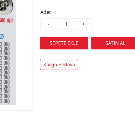
Adet
-
+
Kargo Bedava