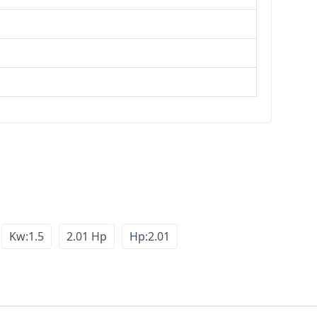
Kw:1.5
2.01 Hp
Hp:2.01