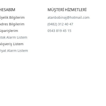
HESABIM
MÜŞTERİ HİZMETLERİ
Üyelik Bilgilerim
atanbobinaj@hotmail.com
Adres Bilgilerim
(0482) 312 40 47
Siparişlerim
0543 819 45 15
Stok Alarm Listem
Alışveriş Listem
Fiyat Alarm Listem