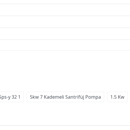
ps-y 32 1
5kw 7 Kademeli Santrifüj Pompa
1.5 Kw