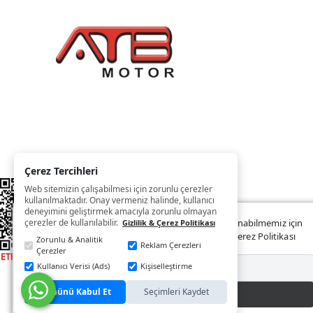
Çerez Tercihleri
Web sitemizin çalışabilmesi için zorunlu çerezler
kullanılmaktadır. Onay vermeniz halinde, kullanıcı
deneyimini geliştirmek amacıyla zorunlu olmayan
çerezler de kullanılabilir.
Web sitemizde size daha iyi ve kaliteli hizmet sunabilmemiz için
Gizlilik & Çerez Politikası
çerezler kullanılmaktadır. Detaylar:
Gizlilik ve Çerez Politikası
Zorunlu & Analitik
Reklam Çerezleri
Çerezler
Kullanıcı Verisi (Ads)
Kişiselleştirme
Reddet
Tümünü Kabul Et
Seçimleri Kaydet
Kabul Et