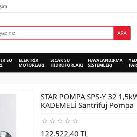
işim
ARA
TIK SU 
ELEKTRİK 
SICAK SU 
HAVALANDIRMA 
YED
I
MOTORLARI
HİDROFORLARI
SİSTEMLERİ
PA
STAR POMPA SPS-Y 32 1,5k
KADEMELİ Santrifüj Pompa
122.522,40 TL