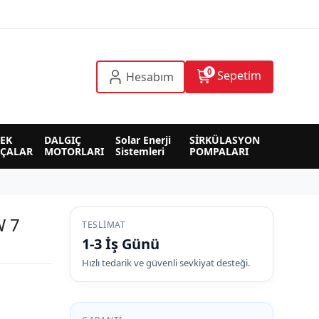
0
Sepetim
Hesabım
EK 
DALGIÇ 
Solar Enerji 
SİRKÜLASYON 
RÇALAR
MOTORLARI
Sistemleri
POMPALARI
W 7
TESLIMAT
1-3 İş Günü
Hızlı tedarik ve güvenli sevkiyat desteği.