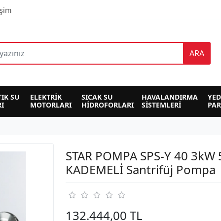
işim
ARA
TIK SU 
ELEKTRİK 
SICAK SU 
HAVALANDIRMA 
YED
I
MOTORLARI
HİDROFORLARI
SİSTEMLERİ
PA
STAR POMPA SPS-Y 40 3kW 
KADEMELİ Santrifüj Pompa
132.444,00 TL