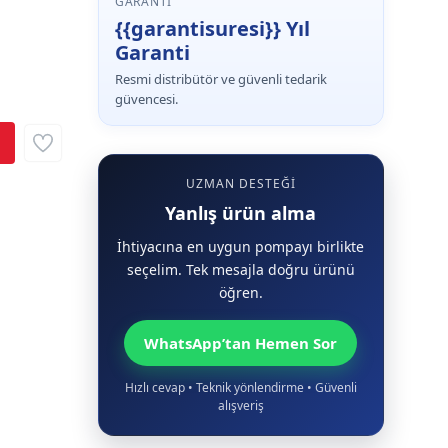
GARANTI
{{garantisuresi}} Yıl
Garanti
Resmi distribütör ve güvenli tedarik
güvencesi.
UZMAN DESTEĞI
Yanlış ürün alma
İhtiyacına en uygun pompayı birlikte
seçelim. Tek mesajla doğru ürünü
öğren.
WhatsApp’tan Hemen Sor
Hızlı cevap • Teknik yönlendirme • Güvenli
alışveriş