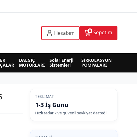
0
Sepetim
Hesabım
EK 
DALGIÇ 
Solar Enerji 
SİRKÜLASYON 
RÇALAR
MOTORLARI
Sistemleri
POMPALARI
5
TESLIMAT
1-3 İş Günü
Hızlı tedarik ve güvenli sevkiyat desteği.