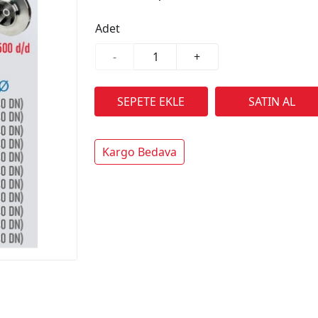
Adet
-
+
Kargo Bedava