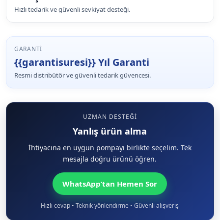
Hızlı tedarik ve güvenli sevkiyat desteği.
GARANTI
{{garantisuresi}} Yıl Garanti
Resmi distribütör ve güvenli tedarik güvencesi.
UZMAN DESTEĞI
Yanlış ürün alma
İhtiyacına en uygun pompayı birlikte seçelim. Tek
mesajla doğru ürünü öğren.
WhatsApp’tan Hemen Sor
Hızlı cevap • Teknik yönlendirme • Güvenli alışveriş