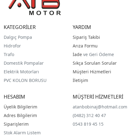
KATEGORİLER
YARDIM
Dalgıç Pompa
Sipariş Takibi
Hidrofor
Arıza Formu
Trafo
İade
ve Geri Ödeme
Domestik Pompalar
Sıkça Sorulan Sorular
Elektrik Motorları
Müşteri Hizmetleri
PVC KOLON BORUSU
İletişim
HESABIM
MÜŞTERİ HİZMETLERİ
Üyelik Bilgilerim
atanbobinaj@hotmail.com
Adres Bilgilerim
(0482) 312 40 47
Siparişlerim
0543 819 45 15
Stok Alarm Listem