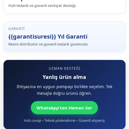
Hızlı tedarik ve güvenli sevkiyat desteği.
GARANTI
{{garantisuresi}} Yıl Garanti
Resmi distribütör ve güvenli tedarik güvencesi.
UZMAN DESTEĞI
Yanlış ürün alma
İhtiyacına en uygun pompayı birlikte seçelim. Tek
mesajla doğru ürünü öğren.
WhatsApp’tan Hemen Sor
Hızlı cevap • Teknik yönlendirme • Güvenli alışveriş