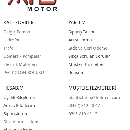
KATEGORİLER
YARDIM
Dalgıç Pompa
Sipariş Takibi
Hidrofor
Arıza Formu
Trafo
İade
ve Geri Ödeme
Domestik Pompalar
Sıkça Sorulan Sorular
Elektrik Motorları
Müşteri Hizmetleri
PVC KOLON BORUSU
İletişim
HESABIM
MÜŞTERİ HİZMETLERİ
Üyelik Bilgilerim
atanbobinaj@hotmail.com
Adres Bilgilerim
(0482) 312 40 47
Siparişlerim
0543 819 45 15
Stok Alarm Listem
Alışveriş Listem