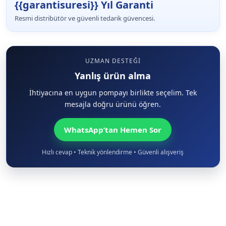
{{garantisuresi}} Yıl Garanti
Resmi distribütör ve güvenli tedarik güvencesi.
UZMAN DESTEĞI
Yanlış ürün alma
İhtiyacına en uygun pompayı birlikte seçelim. Tek
mesajla doğru ürünü öğren.
WhatsApp’tan Hemen Sor
Hızlı cevap • Teknik yönlendirme • Güvenli alışveriş