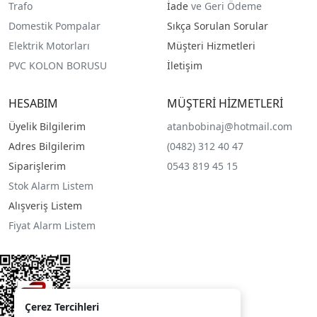
Trafo
İade
ve Geri Ödeme
Domestik Pompalar
Sıkça Sorulan Sorular
Elektrik Motorları
Müşteri Hizmetleri
PVC KOLON BORUSU
İletişim
HESABIM
MÜŞTERİ HİZMETLERİ
Üyelik Bilgilerim
atanbobinaj@hotmail.com
Adres Bilgilerim
(0482) 312 40 47
Siparişlerim
0543 819 45 15
Stok Alarm Listem
Alışveriş Listem
Fiyat Alarm Listem
Çerez Tercihleri