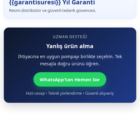
{{garantisuresi}} Yıl Garanti
Resmi distribütör ve güvenli tedarik güvencesi.
UZMAN DESTEĞI
Yanlış ürün alma
İhtiyacına en uygun pompayı birlikte seçelim. Tek
mesajla doğru ürünü öğren.
WhatsApp’tan Hemen Sor
Hızlı cevap • Teknik yönlendirme • Güvenli alışveriş