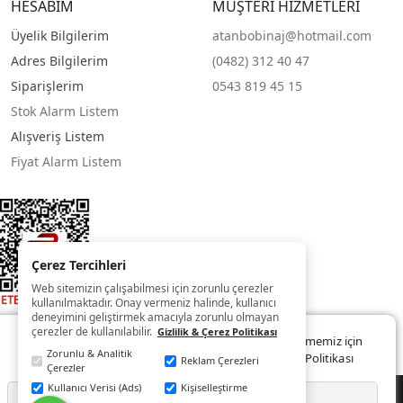
HESABIM
MÜŞTERİ HİZMETLERİ
Üyelik Bilgilerim
atanbobinaj@hotmail.com
Adres Bilgilerim
(0482) 312 40 47
Siparişlerim
0543 819 45 15
Stok Alarm Listem
Alışveriş Listem
Fiyat Alarm Listem
Çerez Tercihleri
Web sitemizin çalışabilmesi için zorunlu çerezler
kullanılmaktadır. Onay vermeniz halinde, kullanıcı
deneyimini geliştirmek amacıyla zorunlu olmayan
çerezler de kullanılabilir.
Gizlilik & Çerez Politikası
Web sitemizde size daha iyi ve kaliteli hizmet sunabilmemiz için
Zorunlu & Analitik
çerezler kullanılmaktadır. Detaylar:
Gizlilik ve Çerez Politikası
Reklam Çerezleri
Çerezler
Kullanıcı Verisi (Ads)
Kişiselleştirme
© Copyright 2022 - 2025
Reddet