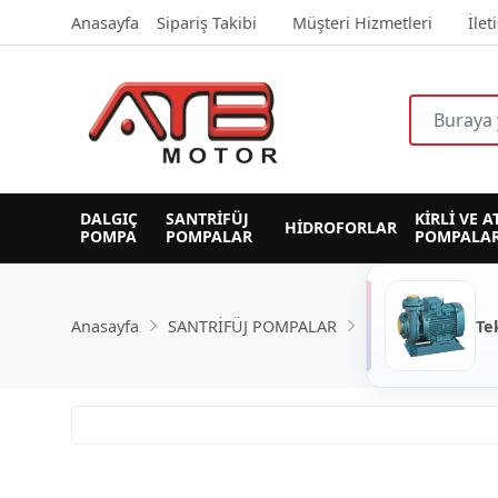
Anasayfa
Sipariş Takibi
Müşteri Hizmetleri
İlet
DALGIÇ 
SANTRİFÜJ 
KİRLİ VE A
HİDROFORLAR
POMPA
POMPALAR
POMPALAR
Anasayfa
SANTRİFÜJ POMPALAR
Te