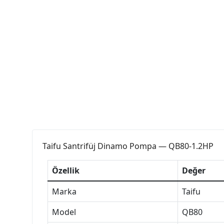
Taifu Santrifüj Dinamo Pompa — QB80-1.2HP
Özellik
Değer
Marka
Taifu
Model
QB80