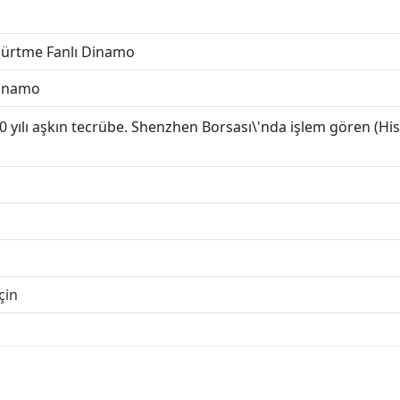
Sürtme Fanlı Dinamo
Dinamo
lı aşkın tecrübe. Shenzhen Borsası\'nda işlem gören (Hisse
çin