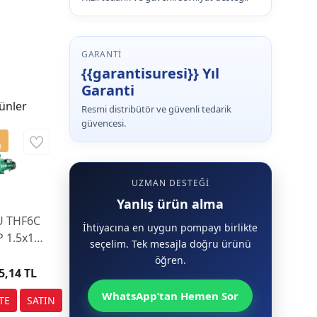
GARANTI
{{garantisuresi}} Yıl
Garanti
ünler
Resmi distribütör ve güvenli tedarik
güvencesi.
a
UZMAN DESTEĞI
Yanlış ürün alma
U THF6C
İhtiyacına en uygun pompayı birlikte
P 1.5x1.5
seçelim. Tek mesajla doğru ürünü
 Sulama
öğren.
mpası
5,14 TL
WhatsApp’tan Hemen Sor