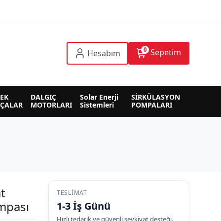
0
Sepetim
Hesabım
EK 
DALGIÇ 
Solar Enerji 
SİRKÜLASYON 
RÇALAR
MOTORLARI
Sistemleri
POMPALARI
t
TESLIMAT
mpası
1-3 İş Günü
Hızlı tedarik ve güvenli sevkiyat desteği.