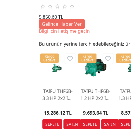
5.850,60 TL
Gelince Haber Ver
Bilgi için iletişime geçin
Bu ürünün yerine tercih edebileceğiniz ür
Kargo
Kargo
Kargo
Bedava
Bedava
Bedav
TAIFU THF6B-
TAIFU THF6B-
TAIF
3 3 HP 2x2 İnç
1 2 HP 2x2 İnç
1.3 H
Sulama
Sulama
İnç
Pompası
Pompası
Po
15.286,12 TL
9.693,64 TL
8.57