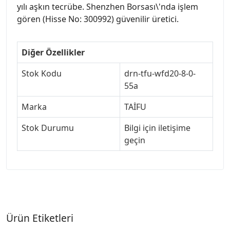
yılı aşkın tecrübe. Shenzhen Borsası\'nda işlem
gören (Hisse No: 300992) güvenilir üretici.
Diğer Özellikler
Stok Kodu
drn-tfu-wfd20-8-0-
55a
Marka
TAİFU
Stok Durumu
Bilgi için iletişime
geçin
Ürün Etiketleri