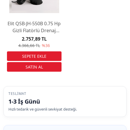
Elit QSB-JH-550B 0.75 Hp
Gizli Flatörlü Drenaj
Pompası
2.757,89 TL
4.366,66 TL
%36
TESLIMAT
1-3 İş Günü
Hızlı tedarik ve güvenli sevkiyat desteği.