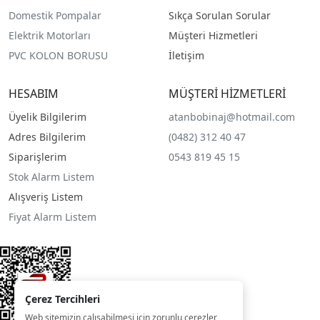
Domestik Pompalar
Sıkça Sorulan Sorular
Elektrik Motorları
Müşteri Hizmetleri
PVC KOLON BORUSU
İletişim
HESABIM
MÜŞTERİ HİZMETLERİ
Üyelik Bilgilerim
atanbobinaj@hotmail.com
Adres Bilgilerim
(0482) 312 40 47
Siparişlerim
0543 819 45 15
Stok Alarm Listem
Alışveriş Listem
Fiyat Alarm Listem
Çerez Tercihleri
Web sitemizin çalışabilmesi için zorunlu çerezler