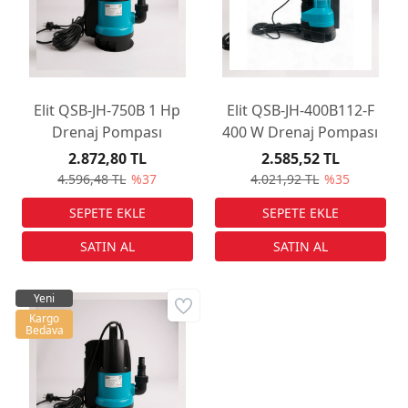
Elit QSB-JH-750B 1 Hp
Elit QSB-JH-400B112-F
Drenaj Pompası
400 W Drenaj Pompası
2.872,80 TL
2.585,52 TL
4.596,48 TL
%37
4.021,92 TL
%35
Yeni
Kargo
Bedava