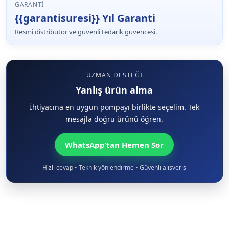
GARANTI
{{garantisuresi}} Yıl Garanti
Resmi distribütör ve güvenli tedarik güvencesi.
UZMAN DESTEĞI
Yanlış ürün alma
İhtiyacına en uygun pompayı birlikte seçelim. Tek
mesajla doğru ürünü öğren.
WhatsApp’tan Hemen Sor
Hızlı cevap • Teknik yönlendirme • Güvenli alışveriş