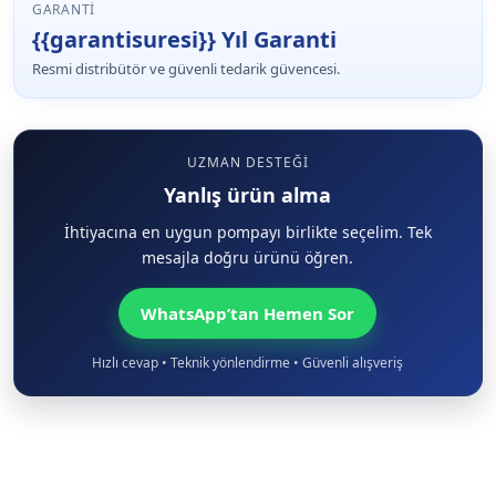
GARANTI
{{garantisuresi}} Yıl Garanti
Resmi distribütör ve güvenli tedarik güvencesi.
UZMAN DESTEĞI
Yanlış ürün alma
İhtiyacına en uygun pompayı birlikte seçelim. Tek
mesajla doğru ürünü öğren.
WhatsApp’tan Hemen Sor
Hızlı cevap • Teknik yönlendirme • Güvenli alışveriş