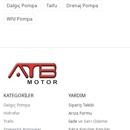
Dalgıç Pompa
Taifu
Drenaj Pompa
Wfd Pompa
KATEGORİLER
YARDIM
Dalgıç Pompa
Sipariş Takibi
Hidrofor
Arıza Formu
Trafo
İade
ve Geri Ödeme
Domestik Pompalar
Sıkça Sorulan Sorular