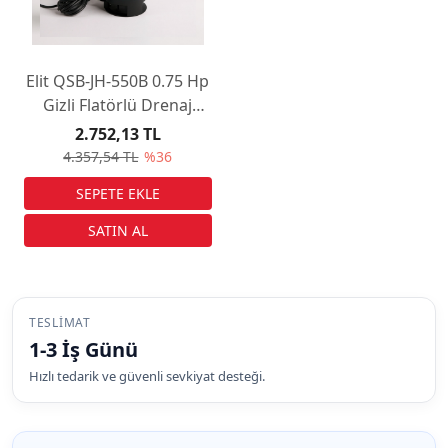
Elit QSB-JH-550B 0.75 Hp
Gizli Flatörlü Drenaj
Pompası
2.752,13 TL
4.357,54 TL
%36
TESLIMAT
1-3 İş Günü
Hızlı tedarik ve güvenli sevkiyat desteği.