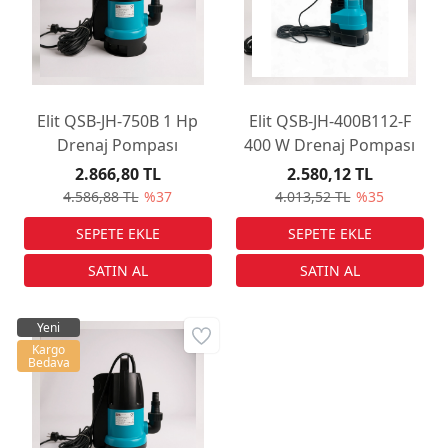
Elit QSB-JH-750B 1 Hp
Elit QSB-JH-400B112-F
Drenaj Pompası
400 W Drenaj Pompası
2.866,80 TL
2.580,12 TL
4.586,88 TL
%37
4.013,52 TL
%35
Yeni
Kargo
Bedava