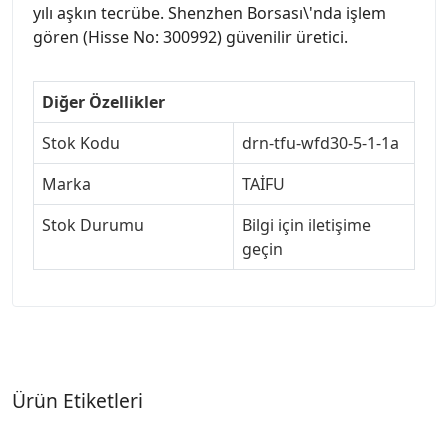
yılı aşkın tecrübe. Shenzhen Borsası\'nda işlem
gören (Hisse No: 300992) güvenilir üretici.
Diğer Özellikler
Stok Kodu
drn-tfu-wfd30-5-1-1a
Marka
TAİFU
Stok Durumu
Bilgi için iletişime
geçin
Ürün Etiketleri