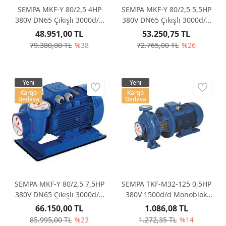
SEMPA MKF-Y 80/2,5 4HP
SEMPA MKF-Y 80/2,5 5,5HP
380V DN65 Çıkışlı 3000d/d
380V DN65 Çıkışlı 3000d/d
Monoblok Santrifüj Pompa
Monoblok Santrifüj Pompa
48.951,00 TL
53.250,75 TL
79.380,00 TL
%38
72.765,00 TL
%26
Yeni
Yeni
Kargo
Kargo
Bedava
Bedava
SEMPA MKF-Y 80/2,5 7,5HP
SEMPA TKF-M32-125 0,5HP
380V DN65 Çıkışlı 3000d/d
380V 1500d/d Monoblok
Monoblok Santrifüj Pompa
Santrifüj Pompa
66.150,00 TL
1.086,08 TL
85.995,00 TL
%23
1.272,35 TL
%14