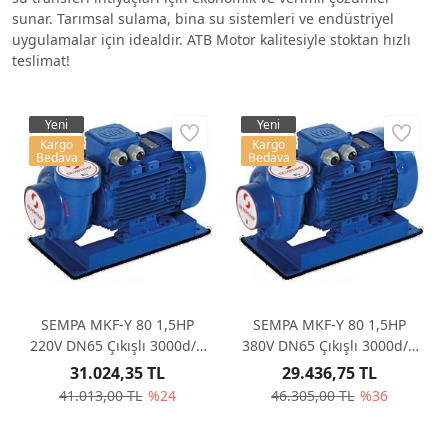
sunar. Tarımsal sulama, bina su sistemleri ve endüstriyel
uygulamalar için idealdir. ATB Motor kalitesiyle stoktan hızlı
teslimat!
Yeni
Yeni
Kargo
Kargo
Bedava
Bedava
SEMPA MKF-Y 80 1,5HP
SEMPA MKF-Y 80 1,5HP
220V DN65 Çıkışlı 3000d/d
380V DN65 Çıkışlı 3000d/d
Monoblok Santrifüj Pompa
Monoblok Santrifüj Pompa
31.024,35 TL
29.436,75 TL
41.013,00 TL
%24
46.305,00 TL
%36