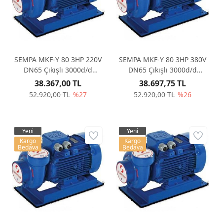
SEMPA MKF-Y 80 3HP 220V
SEMPA MKF-Y 80 3HP 380V
DN65 Çıkışlı 3000d/d
DN65 Çıkışlı 3000d/d
Monoblok Santrifüj Pompa
Monoblok Santrifüj Pompa
38.367,00 TL
38.697,75 TL
52.920,00 TL
%27
52.920,00 TL
%26
Yeni
Yeni
Kargo
Kargo
Bedava
Bedava