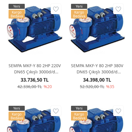
Yeni
Yeni
Kargo
Kargo
Bedava
Bedava
SEMPA MKF-Y 80 2HP 220V
SEMPA MKF-Y 80 2HP 380V
DN65 Çıkışlı 3000d/d
DN65 Çıkışlı 3000d/d
Monoblok Santrifüj Pompa
Monoblok Santrifüj Pompa
33.736,50 TL
34.398,00 TL
42.336,00 TL
%20
52.920,00 TL
%35
Yeni
Yeni
Kargo
Kargo
Bedava
Bedava