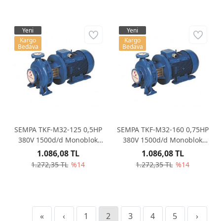
Yeni
Yeni
Kargo
Kargo
Bedava
Bedava
SEMPA TKF-M32-125 0,5HP
SEMPA TKF-M32-160 0,75HP
380V 1500d/d Monoblok
380V 1500d/d Monoblok
Santrifüj Pompa
Santrifüj Pompa
1.086,08 TL
1.086,08 TL
1.272,35 TL
%14
1.272,35 TL
%14
«
‹
1
2
3
4
5
›