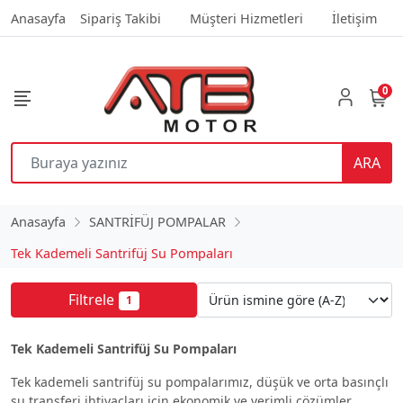
Anasayfa
Sipariş Takibi
Müşteri Hizmetleri
İletişim
0
ARA
Anasayfa
SANTRİFÜJ POMPALAR
Tek Kademeli Santrifüj Su Pompaları
Filtrele
1
Tek Kademeli Santrifüj Su Pompaları
Tek kademeli santrifüj su pompalarımız, düşük ve orta basınçlı
su transferi ihtiyaçları için ekonomik ve verimli çözümler