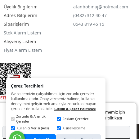
Üyelik Bilgilerim
atanbobinaj@hotmail.com
Adres Bilgilerim
(0482) 312 40 47
Siparişlerim
0543 819 45 15
Stok Alarm Listem
Alışveriş Listem
Fiyat Alarm Listem
Çerez Tercihleri
Web sitemizin çalışabilmesi için zorunlu çerezler
kullanılmaktadır. Onay vermeniz halinde, kullanıcı
deneyimini geliştirmek amacıyla zorunlu olmayan
çerezler de kullanılabilir.
Gizlilik & Çerez Politikası
Web sitemizde size daha iyi ve kaliteli hizmet sunabilmemiz için
Zorunlu & Analitik
çerezler kullanılmaktadır. Detaylar:
Gizlilik ve Çerez Politikası
Reklam Çerezleri
Çerezler
Kullanıcı Verisi (Ads)
Kişiselleştirme
© Copyright 2022 - 2025
Reddet