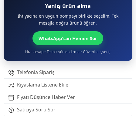
Yanlış ürün alma
İhtiyacına en uygun pompayı birlikte seçelim. Tek
mesajla doğru ürünü öğren.
WhatsApp’tan Hemen Sor
Hızlı cevap • Teknik yönlendirme • Güvenli alışveriş
Telefonla Sipariş
Kıyaslama Listene Ekle
Fiyatı Düşünce Haber Ver
Satıcıya Soru Sor