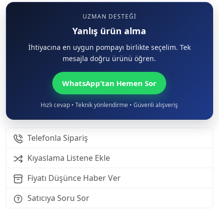
UZMAN DESTEĞI
Yanlış ürün alma
İhtiyacına en uygun pompayı birlikte seçelim. Tek
mesajla doğru ürünü öğren.
WhatsApp’tan Hemen Sor
Hızlı cevap • Teknik yönlendirme • Güvenli alışveriş
Telefonla Sipariş
Kıyaslama Listene Ekle
Fiyatı Düşünce Haber Ver
Satıcıya Soru Sor