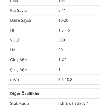
mSS
104
Kat Sayısı
5-11
Daire Sayısı
10-20
HP
1.5 Hp
VOLT
380
Hz
50
Giriş Ağzı
1 ¼’’
Çıkış Ağzı
1
m³/h
3.6-10,8
Diğer Özellikler
Stok Kodu
hdf-trs-th-380v-1-