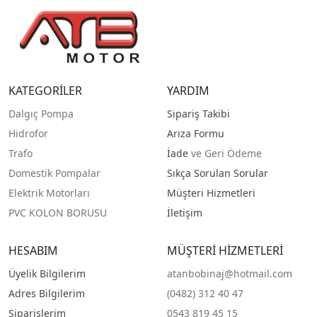
KATEGORİLER
YARDIM
Dalgıç Pompa
Sipariş Takibi
Hidrofor
Arıza Formu
Trafo
İade
ve Geri Ödeme
Domestik Pompalar
Sıkça Sorulan Sorular
Elektrik Motorları
Müşteri Hizmetleri
PVC KOLON BORUSU
İletişim
HESABIM
MÜŞTERİ HİZMETLERİ
Üyelik Bilgilerim
atanbobinaj@hotmail.com
Adres Bilgilerim
(0482) 312 40 47
Siparişlerim
0543 819 45 15