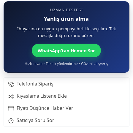
UZMAN DESTEĞI
Yanlış ürün alma
İhtiyacına en uygun pompayı birlikte seçelim. Tek
mesajla doğru ürünü öğren.
WhatsApp’tan Hemen Sor
Hızlı cevap • Teknik yönlendirme • Güvenli alışveriş
Telefonla Sipariş
Kıyaslama Listene Ekle
Fiyatı Düşünce Haber Ver
Satıcıya Soru Sor