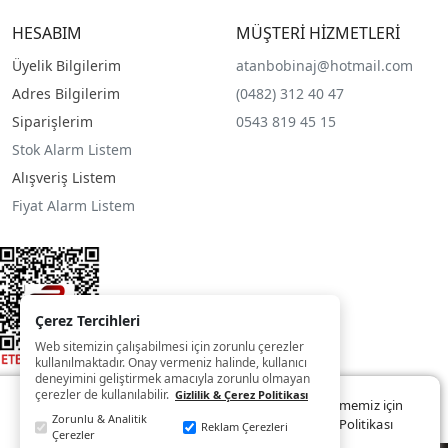
HESABIM
MÜŞTERİ HİZMETLERİ
Üyelik Bilgilerim
atanbobinaj@hotmail.com
Adres Bilgilerim
(0482) 312 40 47
Siparişlerim
0543 819 45 15
Stok Alarm Listem
Alışveriş Listem
Fiyat Alarm Listem
Çerez Tercihleri
Web sitemizin çalışabilmesi için zorunlu çerezler
kullanılmaktadır. Onay vermeniz halinde, kullanıcı
deneyimini geliştirmek amacıyla zorunlu olmayan
çerezler de kullanılabilir.
Gizlilik & Çerez Politikası
Web sitemizde size daha iyi ve kaliteli hizmet sunabilmemiz için
Zorunlu & Analitik
çerezler kullanılmaktadır. Detaylar:
Gizlilik ve Çerez Politikası
Reklam Çerezleri
Çerezler