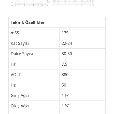
Teknik Özellikler
mSS
175
Kat Sayısı
22-24
Daire Sayısı
30-50
HP
7.5
VOLT
380
Hz
50
Giriş Ağzı
1 ½”
Çıkış Ağzı
1 ¼’’