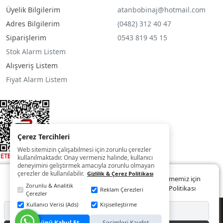
Üyelik Bilgilerim
atanbobinaj@hotmail.com
Adres Bilgilerim
(0482) 312 40 47
Siparişlerim
0543 819 45 15
Stok Alarm Listem
Alışveriş Listem
Fiyat Alarm Listem
Çerez Tercihleri
Web sitemizin çalışabilmesi için zorunlu çerezler
kullanılmaktadır. Onay vermeniz halinde, kullanıcı
deneyimini geliştirmek amacıyla zorunlu olmayan
çerezler de kullanılabilir.
Gizlilik & Çerez Politikası
Web sitemizde size daha iyi ve kaliteli hizmet sunabilmemiz için
Zorunlu & Analitik
çerezler kullanılmaktadır. Detaylar:
Gizlilik ve Çerez Politikası
Reklam Çerezleri
Çerezler
Kullanıcı Verisi (Ads)
Kişiselleştirme
© Copyright 2022 - 2025
Reddet
Tümünü Kabul Et
Seçimleri Kaydet