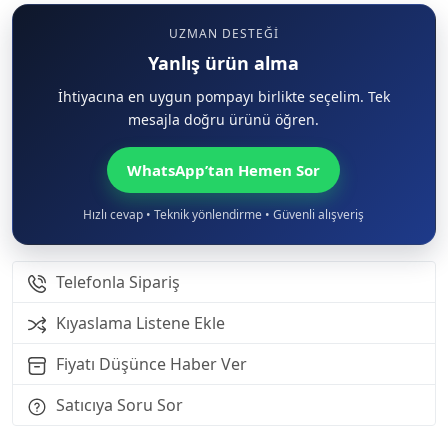
UZMAN DESTEĞI
Yanlış ürün alma
İhtiyacına en uygun pompayı birlikte seçelim. Tek
mesajla doğru ürünü öğren.
WhatsApp’tan Hemen Sor
Hızlı cevap • Teknik yönlendirme • Güvenli alışveriş
Telefonla Sipariş
Kıyaslama Listene Ekle
Fiyatı Düşünce Haber Ver
Satıcıya Soru Sor