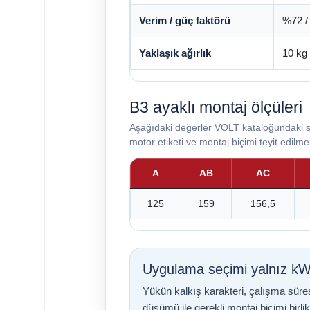
Verim / güç faktörü
%72 /
Yaklaşık ağırlık
10 kg
B3 ayaklı montaj ölçüleri
Aşağıdaki değerler VOLT kataloğundaki st
motor etiketi ve montaj biçimi teyit edilmel
A
AB
AC
125
159
156,5
Uygulama seçimi yalnız kW 
Yükün kalkış karakteri, çalışma süre
düşümü ile gerekli montaj biçimi birli