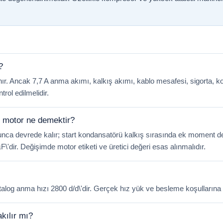
?
r. Ancak 7,7 A anma akımı, kalkış akımı, kablo mesafesi, sigorta, ko
trol edilmelidir.
ü motor ne demektir?
ca devrede kalır; start kondansatörü kalkış sırasında ek moment des
\'dir. Değişimde motor etiketi ve üretici değeri esas alınmalıdır.
alog anma hızı 2800 d/d\'dir. Gerçek hız yük ve besleme koşullarına bağ
kılır mı?