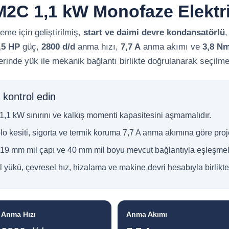
2C 1,1 kW Monofaze Elektr
leme için geliştirilmiş,
start ve daimi devre kondansatörlü
,
,5 HP
güç,
2800 d/d
anma hızı,
7,7 A
anma akımı ve
3,8 N
inde yük ile mekanik bağlantı birlikte doğrulanarak seçilmel
kontrol edin
 1,1 kW sınırını ve kalkış momenti kapasitesini aşmamalıdır.
kesiti, sigorta ve termik koruma 7,7 A anma akımına göre projel
19 mm mil çapı ve 40 mm mil boyu mevcut bağlantıyla eşleşmeli
 yükü, çevresel hız, hizalama ve makine devri hesabıyla birlikte 
Anma Hızı
Anma Akımı