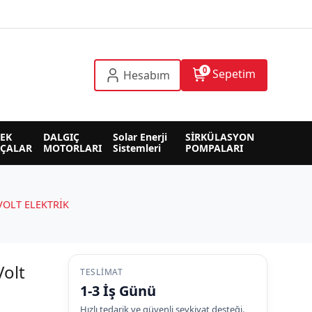
0
Sepetim
Hesabım
EK 
DALGIÇ 
Solar Enerji 
SİRKÜLASYON 
RÇALAR
MOTORLARI
Sistemleri
POMPALARI
VOLT ELEKTRİK
olt
TESLIMAT
1-3 İş Günü
Hızlı tedarik ve güvenli sevkiyat desteği.