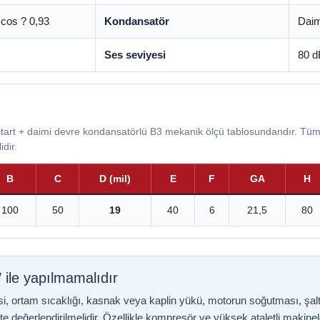
 cos ? 0,93
Kondansatör
Daim
Ses seviyesi
80 d
art + daimi devre kondansatörlü B3 mekanik ölçü tablosundandır. Tüm 
idir.
B
C
D (mil)
E
F
GA
H
100
50
19
40
6
21,5
80
ile yapılmamalıdır
si, ortam sıcaklığı, kasnak veya kaplin yükü, motorun soğutması, şal
kte değerlendirilmelidir. Özellikle kompresör ve yüksek ataletli makine