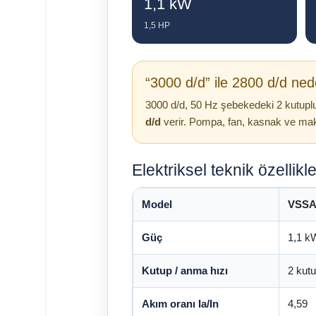
1,1 kW
1,5 HP
“3000 d/d” ile 2800 d/d ned
3000 d/d, 50 Hz şebekedeki 2 kutuplu 
d/d
verir. Pompa, fan, kasnak ve maki
Elektriksel teknik özellikle
Model
VSSA
Güç
1,1 k
Kutup / anma hızı
2 kutu
Akım oranı Ia/In
4,59