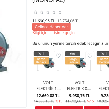
11.690,96 TL
13.754,06 TL
Gelince Haber Ver
Bilgi için iletişime geçin
Bu ürünün yerine tercih edebileceğiniz ür
Yeni
Yeni
Yeni
Kargo
Kargo
Kargo
Bedava
Bedava
Bedav
VOLT
VOLT
V
ELEKTRİK 1.5
ELEKTRİK 0.75
ELEKT
KW 220 Volt
KW 220 Volt
KW 2
12.660,88 TL
9.938,76 TL
9.28
3000 d/d
3000 d/d
30
14.895,15 TL
%15
11.692,66 TL
%15
10.925,
VSSA 90 S2C
VSSA 80 M2B
VSSA