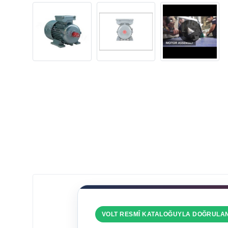
VOLT RESMÎ KATALOĞUYLA DOĞRULA