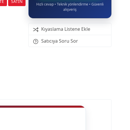
NOFAZ)
Hızlı cevap • Teknik yönlendirme • Güvenli
alışveriş
Kıyaslama Listene Ekle
Satıcıya Soru Sor