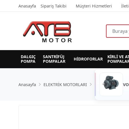
Anasayfa
Sipariş Takibi
Müşteri Hizmetleri
İlet
DALGIÇ 
SANTRİFÜJ 
KİRLİ VE A
HİDROFORLAR
POMPA
POMPALAR
POMPALAR
Anasayfa
ELEKTRİK MOTORLARI
VO