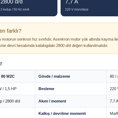
2800 d/d
7,7 A
2 kutup / 50 Hz sınıfı
220 V monofaze
en farklı?
motorun senkron hız sınıfıdır. Asenkron motor yük altında kayma ile ç
ne devri hesabında katalogdaki 2800 d/d değeri kullanılmalıdır.
r
 80 M2C
Gövde / malzeme
80 /
W / 1,5 HP
Besleme
220 
p / 2800 d/d
Akım / moment
7,7 
Kalkış / devrilme momenti
Ma/M