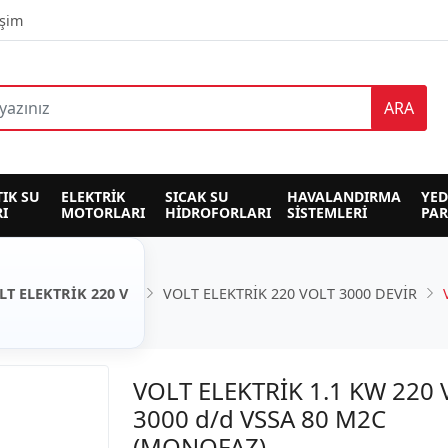
işim
ARA
TIK SU 
ELEKTRİK 
SICAK SU 
HAVALANDIRMA 
YED
I
MOTORLARI
HİDROFORLARI
SİSTEMLERİ
PA
LT ELEKTRİK 220 V
VOLT ELEKTRİK 220 VOLT 3000 DEVİR
VOLT ELEKTRİK 1.1 KW 220 V
3000 d/d VSSA 80 M2C
(MONOFAZ)