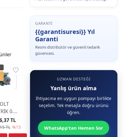
GARANTI
{{garantisuresi}} Yıl
Garanti
Resmi distribütör ve güvenli tedarik
güvencesi.
ünler
a
UZMAN DESTEĞI
Yanlış ürün alma
İhtiyacına en uygun pompayı birlikte
OLT
seçelim. Tek mesajla doğru ürünü
RİK 0.55
öğren.
20 Volt
6,37 TL
00 d/d
15 TL
%15
WhatsApp’tan Hemen Sor
 71 M2D