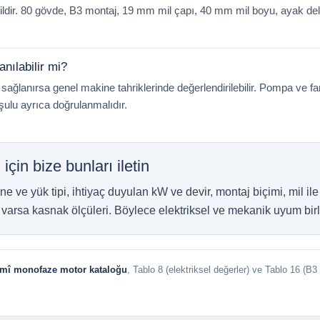
ğildir. 80 gövde, B3 montaj, 19 mm mil çapı, 40 mm mil boyu, ayak deli
nılabilir mi?
ğlanırsa genel makine tahriklerinde değerlendirilebilir. Pompa ve f
ulu ayrıca doğrulanmalıdır.
çin bize bunları iletin
ne ve yük tipi, ihtiyaç duyulan kW ve devir, montaj biçimi, mil ile
varsa kasnak ölçüleri. Böylece elektriksel ve mekanik uyum birlik
esmî monofaze motor kataloğu
, Tablo 8 (elektriksel değerler) ve Tablo 16 (B