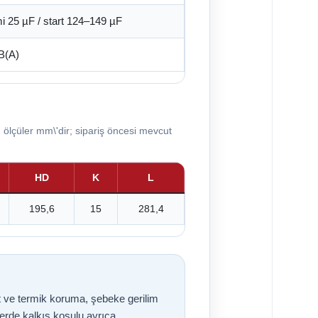
i 25 µF / start 124–149 µF
B(A)
ölçüler mm\'dir; sipariş öncesi mevcut
HD
K
L
195,6
15
281,4
t ve termik koruma, şebeke gerilim
lerde kalkış koşulu ayrıca