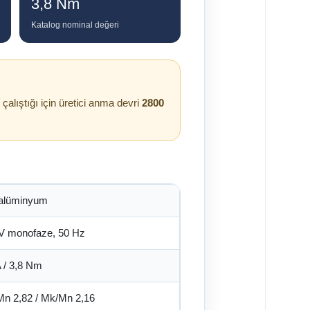
3,8 Nm
Katalog nominal değeri
alıştığı için üretici anma devri
2800
 alüminyum
V monofaze, 50 Hz
A / 3,8 Nm
n 2,82 / Mk/Mn 2,16