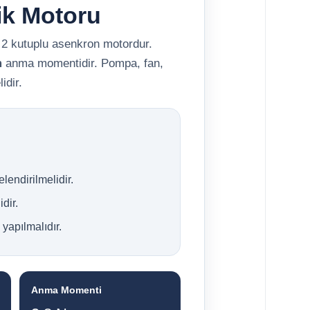
ik Motoru
 2 kutuplu asenkron motordur.
m
anma momentidir. Pompa, fan,
idir.
endirilmelidir.
dir.
yapılmalıdır.
Anma Momenti