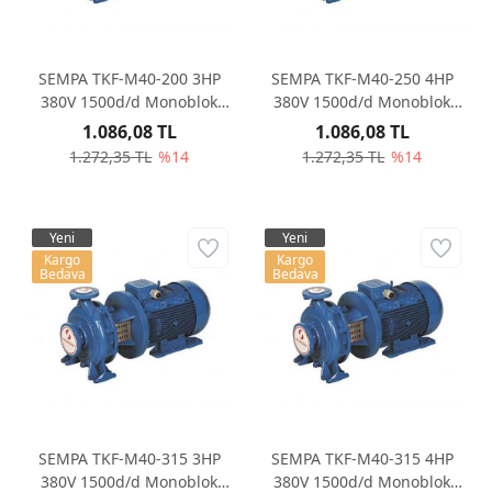
SEMPA TKF-M40-200 3HP
SEMPA TKF-M40-250 4HP
380V 1500d/d Monoblok
380V 1500d/d Monoblok
Santrifüj Pompa
Santrifüj Pompa
1.086,08 TL
1.086,08 TL
1.272,35 TL
%14
1.272,35 TL
%14
Yeni
Yeni
Kargo
Kargo
Bedava
Bedava
SEMPA TKF-M40-315 3HP
SEMPA TKF-M40-315 4HP
380V 1500d/d Monoblok
380V 1500d/d Monoblok