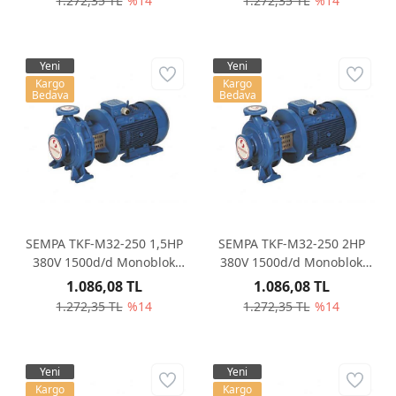
1.272,35 TL
%14
1.272,35 TL
%14
Yeni
Yeni
Kargo
Kargo
Bedava
Bedava
SEMPA TKF-M32-250 1,5HP
SEMPA TKF-M32-250 2HP
380V 1500d/d Monoblok
380V 1500d/d Monoblok
Santrifüj Pompa
Santrifüj Pompa
1.086,08 TL
1.086,08 TL
1.272,35 TL
%14
1.272,35 TL
%14
Yeni
Yeni
Kargo
Kargo