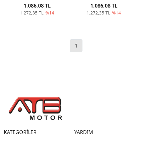
Santrifüj Pompa
Santrifüj Pompa
1.086,08 TL
1.086,08 TL
1.272,35 TL
%14
1.272,35 TL
%14
1
KATEGORİLER
YARDIM