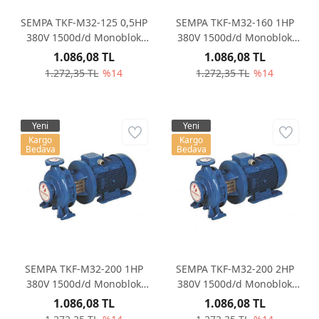
SEMPA TKF-M32-125 0,5HP
SEMPA TKF-M32-160 1HP
380V 1500d/d Monoblok
380V 1500d/d Monoblok
Santrifüj Pompa
Santrifüj Pompa
1.086,08 TL
1.086,08 TL
1.272,35 TL
%14
1.272,35 TL
%14
Yeni
Yeni
Kargo
Kargo
Bedava
Bedava
SEMPA TKF-M32-200 1HP
SEMPA TKF-M32-200 2HP
380V 1500d/d Monoblok
380V 1500d/d Monoblok
Santrifüj Pompa
Santrifüj Pompa
1.086,08 TL
1.086,08 TL