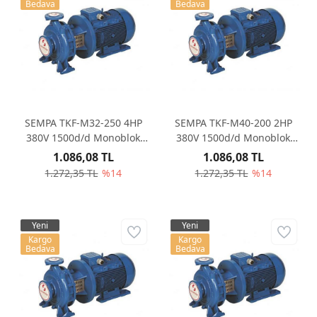
Bedava
Bedava
SEMPA TKF-M32-250 4HP
SEMPA TKF-M40-200 2HP
380V 1500d/d Monoblok
380V 1500d/d Monoblok
Santrifüj Pompa
Santrifüj Pompa
1.086,08 TL
1.086,08 TL
1.272,35 TL
%14
1.272,35 TL
%14
Yeni
Yeni
Kargo
Kargo
Bedava
Bedava