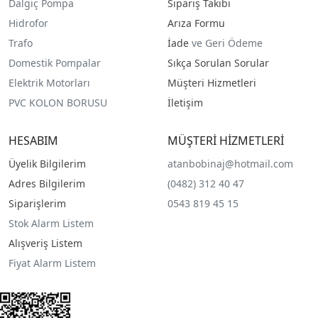
Dalgıç Pompa
Sipariş Takibi
Hidrofor
Arıza Formu
Trafo
İade
ve Geri Ödeme
Domestik Pompalar
Sıkça Sorulan Sorular
Elektrik Motorları
Müşteri Hizmetleri
PVC KOLON BORUSU
İletişim
HESABIM
MÜŞTERİ HİZMETLERİ
Üyelik Bilgilerim
atanbobinaj@hotmail.com
Adres Bilgilerim
(0482) 312 40 47
Siparişlerim
0543 819 45 15
Stok Alarm Listem
Alışveriş Listem
Fiyat Alarm Listem