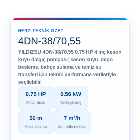
HERO TEKNIK ÖZET
4DN-38/70,55
YILDIZSU 4DN-38/70,55 0.75 HP 4 inç keson
kuyu dalgıç pompası; keson kuyu, depo
besleme, bahçe sulama ve temiz su
transferi için teknik performans verileriyle
seçilebilir.
0.75 HP
0.56 kW
Motor gücü
Yaklaşık güç
50 m
7 m³/h
Maks. basma
Son debi noktası