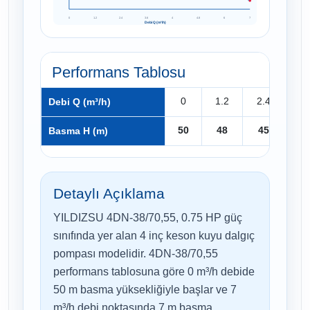
0
1.2
2.4
3.6
4
4.8
6
7
Debi Q (m³/h)
Performans Tablosu
0
1.2
2.4
3.
Debi Q (m³/h)
50
48
45
4
Basma H (m)
Detaylı Açıklama
YILDIZSU 4DN-38/70,55, 0.75 HP güç
sınıfında yer alan 4 inç keson kuyu dalgıç
pompası modelidir. 4DN-38/70,55
performans tablosuna göre 0 m³/h debide
50 m basma yüksekliğiyle başlar ve 7
m³/h debi noktasında 7 m basma