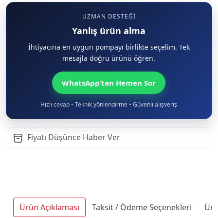
UZMAN DESTEĞI
Yanlış ürün alma
İhtiyacına en uygun pompayı birlikte seçelim. Tek
mesajla doğru ürünü öğren.
WhatsApp’tan Hemen Sor
Hızlı cevap • Teknik yönlendirme • Güvenli alışveriş
Fiyatı Düşünce Haber Ver
Ürün Açıklaması
Taksit / Ödeme Seçenekleri
Ürü