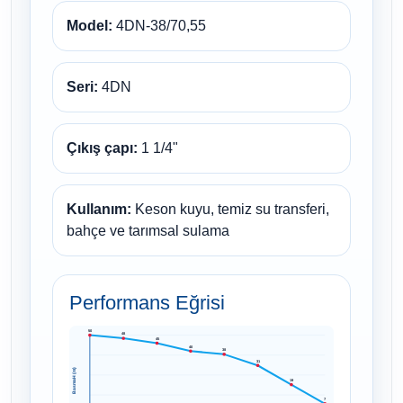
Model:
4DN-38/70,55
Seri:
4DN
Çıkış çapı:
1 1/4"
Kullanım:
Keson kuyu, temiz su transferi,
bahçe ve tarımsal sulama
Performans Eğrisi
50
48
45
40
38
31
Basma H (m)
19
7