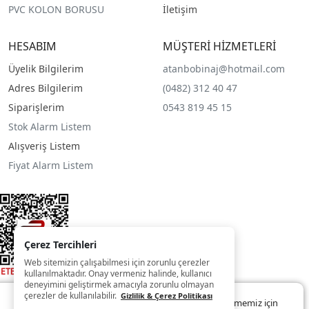
PVC KOLON BORUSU
İletişim
HESABIM
MÜŞTERİ HİZMETLERİ
Üyelik Bilgilerim
atanbobinaj@hotmail.com
Adres Bilgilerim
(0482) 312 40 47
Siparişlerim
0543 819 45 15
Stok Alarm Listem
Alışveriş Listem
Fiyat Alarm Listem
Çerez Tercihleri
Web sitemizin çalışabilmesi için zorunlu çerezler
kullanılmaktadır. Onay vermeniz halinde, kullanıcı
deneyimini geliştirmek amacıyla zorunlu olmayan
çerezler de kullanılabilir.
Gizlilik & Çerez Politikası
Web sitemizde size daha iyi ve kaliteli hizmet sunabilmemiz için