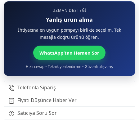
UZMAN DESTEĞI
Yanlış ürün alma
İhtiyacına en uygun pompayı birlikte seçelim. Tek
mesajla doğru ürünü öğren.
WhatsApp’tan Hemen Sor
Hızlı cevap • Teknik yönlendirme • Güvenli alışveriş
Telefonla Sipariş
Fiyatı Düşünce Haber Ver
Satıcıya Soru Sor