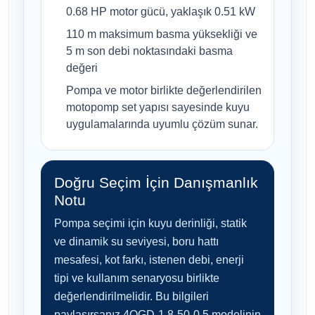
0.68 HP motor gücü, yaklaşık 0.51 kW
110 m maksimum basma yüksekliği ve
5 m son debi noktasındaki basma
değeri
Pompa ve motor birlikte değerlendirilen
motopomp set yapısı sayesinde kuyu
uygulamalarında uyumlu çözüm sunar.
Doğru Seçim İçin Danışmanlık
Notu
Pompa seçimi için kuyu derinliği, statik
ve dinamik su seviyesi, boru hattı
mesafesi, kot farkı, istenen debi, enerji
tipi ve kullanım senaryosu birlikte
değerlendirilmelidir. Bu bilgileri
paylaşırsanız 4QGD-1.8-50-0.5 modelinin