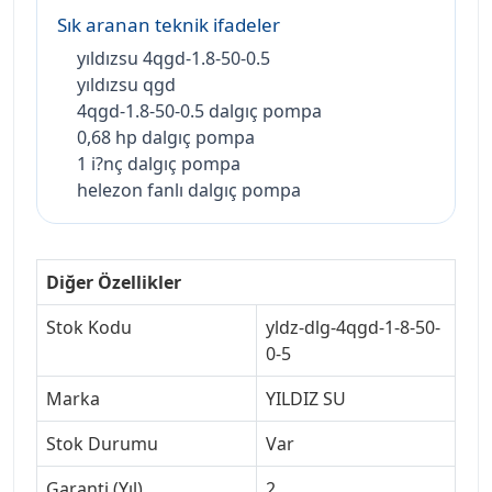
Sık aranan teknik ifadeler
yıldızsu 4qgd-1.8-50-0.5
yıldızsu qgd
4qgd-1.8-50-0.5 dalgıç pompa
0,68 hp dalgıç pompa
1 i?nç dalgıç pompa
helezon fanlı dalgıç pompa
Diğer Özellikler
Stok Kodu
yldz-dlg-4qgd-1-8-50-
0-5
Marka
YILDIZ SU
Stok Durumu
Var
Garanti (Yıl)
2