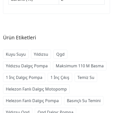
Ürün Etiketleri
Kuyu Suyu
Yıldızsu
Qgd
Yıldızsu Dalgıç Pompa
Maksimum 110 M Basma
1 İnç Dalgıç Pompa
1 İnç Çıkış
Temiz Su
Helezon Fanlı Dalgıç Motopomp
Helezon Fanlı Dalgıç Pompa
Basınçlı Su Temini
Yıldızsu Qgd
Qgd Dalgıç Pompa