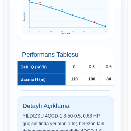
110
100
84
70
Basma H (m)
52
38
22
5
0
0.3
0.6
0.9
1.2
1.5
1.8
2.1
Debi Q (m³/h)
Performans Tablosu
0
0.3
0.6
0.9
Debi Q (m³/h)
110
100
84
70
Basma H (m)
Detaylı Açıklama
YILDIZSU 4QGD-1.8-50-0.5, 0.68 HP
güç sınıfında yer alan 1 İnç helezon fanlı