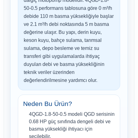
dalgıç motopomp modelidir. 4QGD-1.8-
50-0.5 performans tablosuna göre 0 m³/h
debide 110 m basma yüksekliğiyle başlar
ve 2.1 m³/h debi noktasında 5 m basma
değerine ulaşır. Bu yapı, derin kuyu,
keson kuyu, bahçe sulama, tarımsal
sulama, depo besleme ve temiz su
transferi gibi uygulamalarda ihtiyaç
duyulan debi ve basma yüksekliğinin
teknik veriler üzerinden
değerlendirilmesine yardımcı olur.
Neden Bu Ürün?
4QGD-1.8-50-0.5 modeli QGD serisinin
0.68 HP güç sınıfında dengeli debi ve
basma yüksekliği ihtiyacı için
seçilebilir.