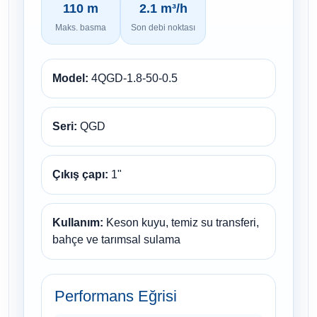
110 m
2.1 m³/h
Maks. basma
Son debi noktası
Model:
4QGD-1.8-50-0.5
Seri:
QGD
Çıkış çapı:
1"
Kullanım:
Keson kuyu, temiz su transferi,
bahçe ve tarımsal sulama
Performans Eğrisi