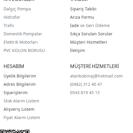
Dalgıç Pompa
Sipariş Takibi
Hidrofor
Arıza Formu
Trafo
İade
ve Geri Ödeme
Domestik Pompalar
Sıkça Sorulan Sorular
Elektrik Motorları
Müşteri Hizmetleri
PVC KOLON BORUSU
İletişim
HESABIM
MÜŞTERİ HİZMETLERİ
Üyelik Bilgilerim
atanbobinaj@hotmail.com
Adres Bilgilerim
(0482) 312 40 47
Siparişlerim
0543 819 45 15
Stok Alarm Listem
Alışveriş Listem
Fiyat Alarm Listem