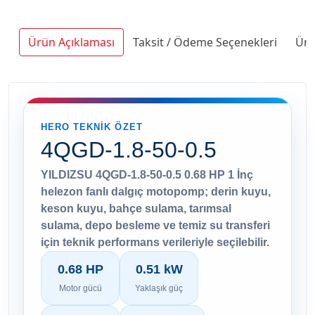
Ürün Açıklaması
Taksit / Ödeme Seçenekleri
Ürü
HERO TEKNIK ÖZET
4QGD-1.8-50-0.5
YILDIZSU 4QGD-1.8-50-0.5 0.68 HP 1 İnç
helezon fanlı dalgıç motopomp; derin kuyu,
keson kuyu, bahçe sulama, tarımsal
sulama, depo besleme ve temiz su transferi
için teknik performans verileriyle seçilebilir.
0.68 HP
0.51 kW
Motor gücü
Yaklaşık güç