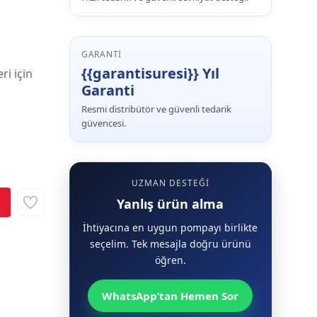
GARANTI
{{garantisuresi}} Yıl
ri için
Garanti
Resmi distribütör ve güvenli tedarik
güvencesi.
UZMAN DESTEĞI
Yanlış ürün alma
İhtiyacına en uygun pompayı birlikte
seçelim. Tek mesajla doğru ürünü
öğren.
WhatsApp’tan Hemen Sor