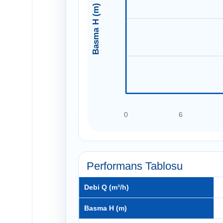
Basma H (m)
0
6
Performans Tablosu
Debi Q (m³/h)
Basma H (m)