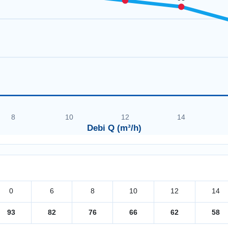
8
10
12
14
Debi Q (m³/h)
0
6
8
10
12
14
93
82
76
66
62
58