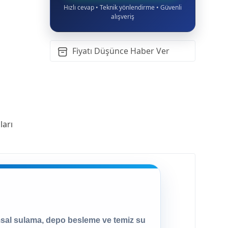
Hızlı cevap • Teknik yönlendirme • Güvenli
alışveriş
Fiyatı Düşünce Haber Ver
arı
sal sulama, depo besleme ve temiz su