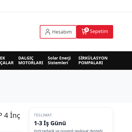
0
Sepetim
Hesabım
EK 
DALGIÇ 
Solar Enerji 
SİRKÜLASYON 
RÇALAR
MOTORLARI
Sistemleri
POMPALARI
 4 İnç
TESLIMAT
1-3 İş Günü
Hızlı tedarik ve güvenli sevkiyat desteği.