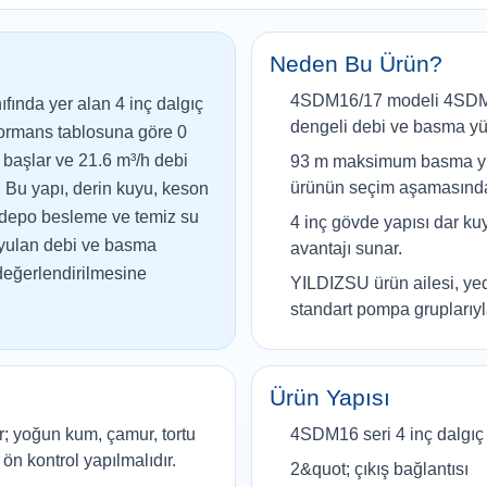
Neden Bu Ürün?
4SDM16/17 modeli 4SDM16
ında yer alan 4 inç dalgıç
dengeli debi ve basma yükse
ormans tablosuna göre 0
başlar ve 21.6 m³/h debi
93 m maksimum basma yüks
ürünün seçim aşamasında h
 Bu yapı, derin kuyu, keson
 depo besleme ve temiz su
4 inç gövde yapısı dar ku
duyulan debi ve basma
avantajı sunar.
 değerlendirilmesine
YILDIZSU ürün ailesi, yed
standart pompa gruplarıy
Ürün Yapısı
; yoğun kum, çamur, tortu
4SDM16 seri 4 inç dalgıç
 ön kontrol yapılmalıdır.
2&quot; çıkış bağlantısı