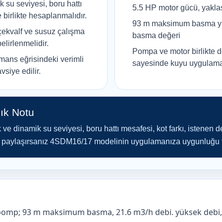
k su seviyesi, boru hattı
5.5 HP motor gücü, yakla
birlikte hesaplanmalıdır.
93 m maksimum basma yük
çekvalf ve susuz çalışma
basma değeri
lirlenmelidir.
Pompa ve motor birlikte 
mans eğrisindeki verimli
sayesinde kuyu uygulama
siye edilir.
ık Notu
 ve dinamik su seviyesi, boru hattı mesafesi, kot farkı, istenen d
leri paylaşırsanız 4SDM16/17 modelinin uygulamanıza uygunluğu te
pomp; 93 m maksimum basma, 21.6 m3/h debi. yüksek debi, 