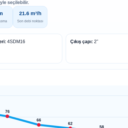
le seçilebilir.
m
21.6 m³/h
asma
Son debi noktası
ri:
4SDM16
Çıkış çapı:
2"
76
66
62
58