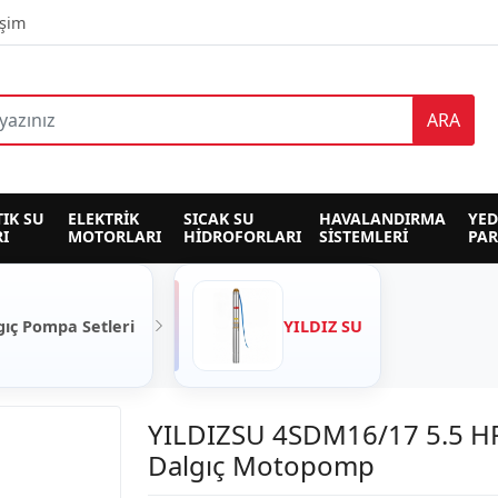
işim
ARA
TIK SU 
ELEKTRİK 
SICAK SU 
HAVALANDIRMA 
YED
I
MOTORLARI
HİDROFORLARI
SİSTEMLERİ
PA
gıç Pompa Setleri
YILDIZ SU
YILDIZSU 4SDM16/17 5.5 HP
Dalgıç Motopomp