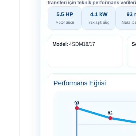
transferi için teknik performans verileriy
5.5 HP
4.1 kW
93 
Motor gücü
Yaklaşık güç
Maks. b
Model:
4SDM16/17
Se
Performans Eğrisi
93
82