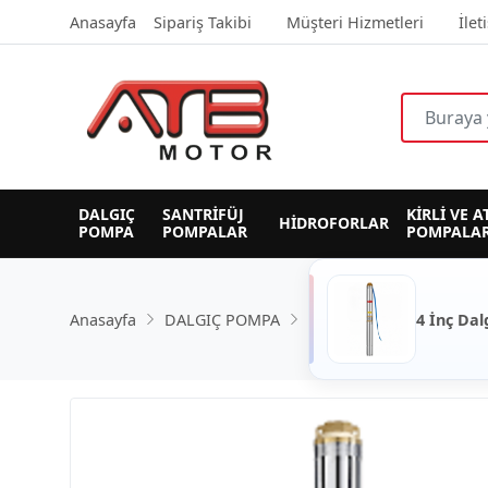
Anasayfa
Sipariş Takibi
Müşteri Hizmetleri
İlet
DALGIÇ 
SANTRİFÜJ 
KİRLİ VE A
HİDROFORLAR
POMPA
POMPALAR
POMPALAR
Anasayfa
DALGIÇ POMPA
4 İnç Dal