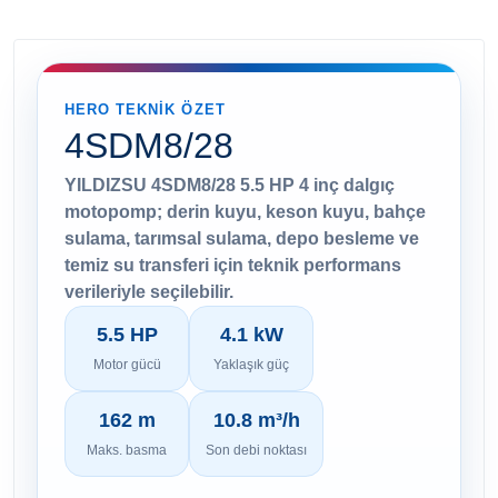
HERO TEKNIK ÖZET
4SDM8/28
YILDIZSU 4SDM8/28 5.5 HP 4 inç dalgıç
motopomp; derin kuyu, keson kuyu, bahçe
sulama, tarımsal sulama, depo besleme ve
temiz su transferi için teknik performans
verileriyle seçilebilir.
5.5 HP
4.1 kW
Motor gücü
Yaklaşık güç
162 m
10.8 m³/h
Maks. basma
Son debi noktası