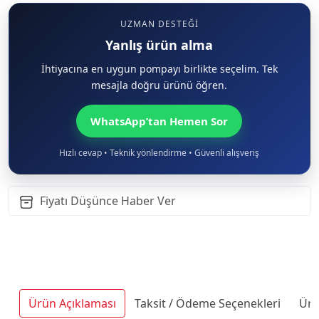
UZMAN DESTEĞI
Yanlış ürün alma
İhtiyacına en uygun pompayı birlikte seçelim. Tek
mesajla doğru ürünü öğren.
WhatsApp’tan Hemen Sor
Hızlı cevap • Teknik yönlendirme • Güvenli alışveriş
Fiyatı Düşünce Haber Ver
Ürün Açıklaması
Taksit / Ödeme Seçenekleri
Ürü