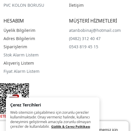
PVC KOLON BORUSU
İletişim
HESABIM
MÜŞTERİ HİZMETLERİ
Üyelik Bilgilerim
atanbobinaj@hotmail.com
Adres Bilgilerim
(0482) 312 40 47
Siparişlerim
0543 819 45 15
Stok Alarm Listem
Alışveriş Listem
Fiyat Alarm Listem
Çerez Tercihleri
Web sitemizin çalışabilmesi için zorunlu çerezler
kullanılmaktadır. Onay vermeniz halinde, kullanıcı
deneyimini geliştirmek amacıyla zorunlu olmayan
çerezler de kullanılabilir.
Gizlilik & Çerez Politikası
Web sitemizde size daha iyi ve kaliteli hizmet sunabilmemiz için