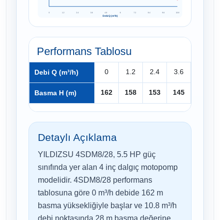
0
1.2
2.4
3.6
4.8
6
7.2
8.4
9.6
10.8
Debi Q (m³/h)
Performans Tablosu
0
1.2
2.4
3.6
4.8
Debi Q (m³/h)
162
158
153
145
137
Basma H (m)
Detaylı Açıklama
YILDIZSU 4SDM8/28, 5.5 HP güç
sınıfında yer alan 4 inç dalgıç motopomp
modelidir. 4SDM8/28 performans
tablosuna göre 0 m³/h debide 162 m
basma yüksekliğiyle başlar ve 10.8 m³/h
debi noktasında 28 m basma değerine