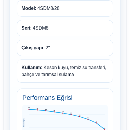
Model:
4SDM8/28
Seri:
4SDM8
Çıkış çapı:
2"
Kullanım:
Keson kuyu, temiz su transferi,
bahçe ve tarımsal sulama
Performans Eğrisi
162
158
153
145
137
127
114
96
Basma H (m)
72
28