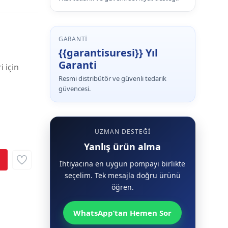
GARANTI
{{garantisuresi}} Yıl
Garanti
i için
Resmi distribütör ve güvenli tedarik
güvencesi.
UZMAN DESTEĞI
Yanlış ürün alma
İhtiyacına en uygun pompayı birlikte
seçelim. Tek mesajla doğru ürünü
öğren.
WhatsApp’tan Hemen Sor