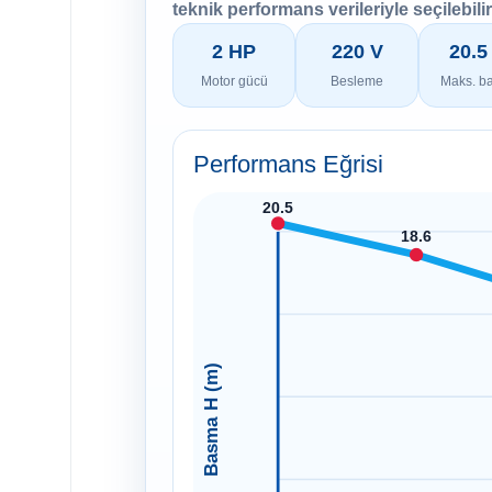
teknik performans verileriyle seçilebilir
2 HP
220 V
20.5
Motor gücü
Besleme
Maks. b
Performans Eğrisi
20.5
18.6
Basma H (m)