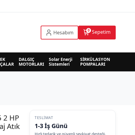
0
Sepetim
Hesabım
EK 
DALGIÇ 
Solar Enerji 
SİRKÜLASYON 
RÇALAR
MOTORLARI
Sistemleri
POMPALARI
 2 HP
TESLIMAT
j Atık
1-3 İş Günü
Hızlı tedarik ve güvenli sevkiyat desteği.