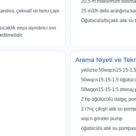
20.5 m maksimum basma 
andıra, çekvalf ve boru çapı
25 m3/h debi aralığına ka
Öğütücülü/bıçaklı atık su 
ıcaklık veya aşındırıcı sıvı
dilmelidir.
Arama Niyeti ve Tekn
yıldızsu 50wqcn15-15-1.
50wqcn15-15-1.5 öğütüc
50wqcn15-15-1.5 drenaj
2 hp öğütücülü dalgıç p
2 i?nç çıkışlı atık su pom
wqcn grinder pump
öğütücülü atık su pompas