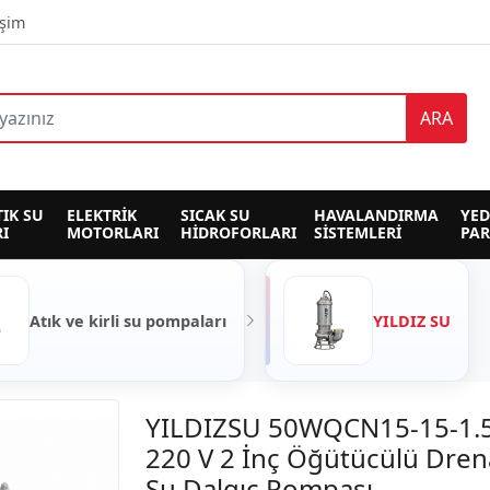
işim
ARA
TIK SU 
ELEKTRİK 
SICAK SU 
HAVALANDIRMA 
YED
I
MOTORLARI
HİDROFORLARI
SİSTEMLERİ
PA
Atık ve kirli su pompaları
YILDIZ SU
YILDIZSU 50WQCN15-15-1.5
220 V 2 İnç Öğütücülü Drena
Su Dalgıç Pompası