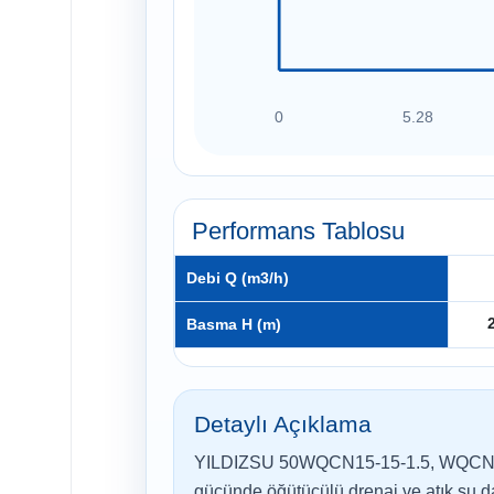
0
5.28
Performans Tablosu
Debi Q (m3/h)
Basma H (m)
Detaylı Açıklama
YILDIZSU 50WQCN15-15-1.5, WQCN se
gücünde öğütücülü drenaj ve atık su d