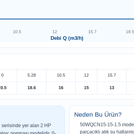
10.5
12
15.7
18.
Debi Q (m3/h)
0
5.28
10.5
12
15.7
20.5
18.6
16
15
13
Neden Bu Ürün?
50WQCN15-15-1.5 modeli,
risinde yer alan 2 HP
parçacıklı atık su hatları
algıç pompası modelidir. 0-