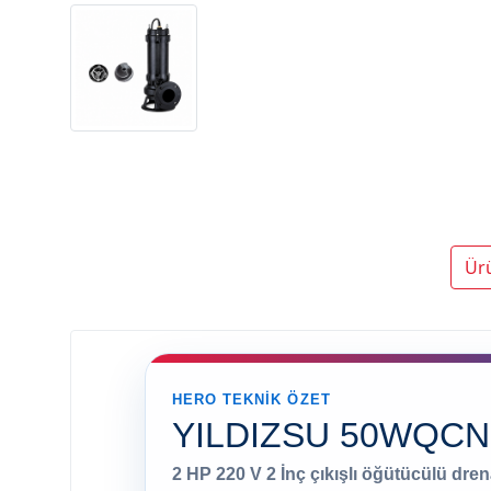
Ür
HERO TEKNIK ÖZET
YILDIZSU 50WQCN1
2 HP 220 V 2 İnç çıkışlı öğütücülü drena