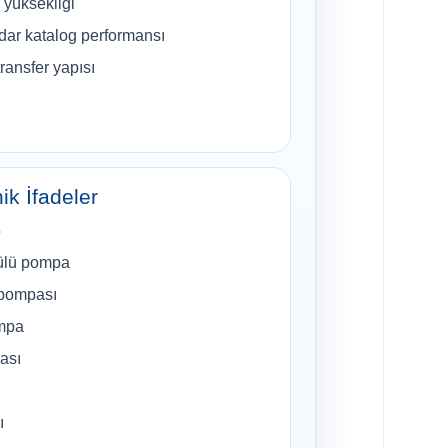
yüksekliği
dar katalog performansı
transfer yapısı
ik İfadeler
5
ülü pompa
 pompası
ompa
pası
ı