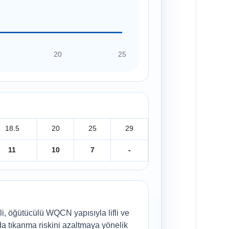
5
20
25
18.5
20
25
29
11
10
7
-
 öğütücülü WQCN yapısıyla lifli ve
nda tıkanma riskini azaltmaya yönelik