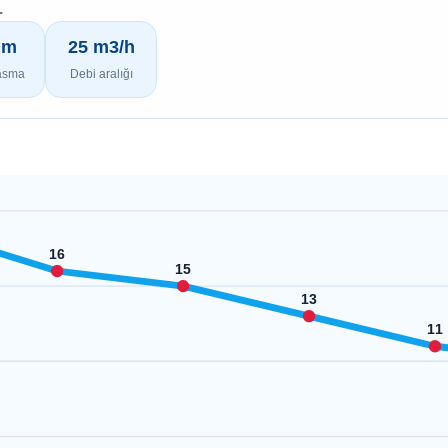
.
 m
25 m3/h
asma
Debi aralığı
16
15
13
11