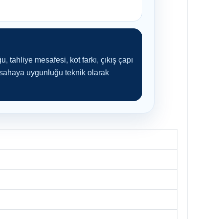
, tahliye mesafesi, kot farkı, çıkış çapı
 sahaya uygunluğu teknik olarak