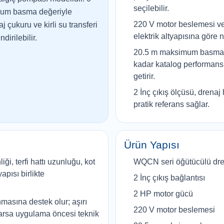
seçilebilir.
imum basma değeriyle
220 V motor beslemesi ve
aj çukuru ve kirli su transferi
elektrik altyapısına göre n
dirilebilir.
20.5 m maksimum basma y
kadar katalog performansı
getirir.
2 İnç çıkış ölçüsü, drenaj h
pratik referans sağlar.
Ürün Yapısı
ği, terfi hattı uzunluğu, kot
WQCN seri öğütücülü dren
apısı birlikte
2 İnç çıkış bağlantısı
2 HP motor gücü
nmasına destek olur; aşırı
220 V motor beslemesi
arsa uygulama öncesi teknik