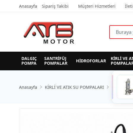
Anasayfa
Sipariş Takibi
Müşteri Hizmetleri
İlet
DALGIÇ 
SANTRİFÜJ 
KİRLİ VE A
HİDROFORLAR
POMPA
POMPALAR
POMPALAR
Anasayfa
KİRLİ VE ATIK SU POMPALARI