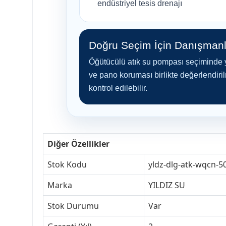
endüstriyel tesis drenajı
Doğru Seçim İçin Danışmanl
Öğütücülü atık su pompası seçiminde yaln
ve pano koruması birlikte değerlendir
kontrol edilebilir.
Diğer Özellikler
Stok Kodu
yldz-dlg-atk-wqcn-5
Marka
YILDIZ SU
Stok Durumu
Var