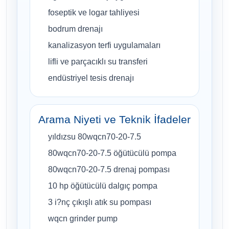
foseptik ve logar tahliyesi
bodrum drenajı
kanalizasyon terfi uygulamaları
lifli ve parçacıklı su transferi
endüstriyel tesis drenajı
Arama Niyeti ve Teknik İfadeler
yıldızsu 80wqcn70-20-7.5
80wqcn70-20-7.5 öğütücülü pompa
80wqcn70-20-7.5 drenaj pompası
10 hp öğütücülü dalgıç pompa
3 i?nç çıkışlı atık su pompası
wqcn grinder pump