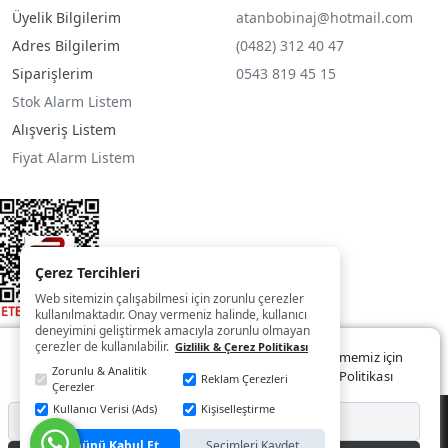
Üyelik Bilgilerim
atanbobinaj@hotmail.com
Adres Bilgilerim
(0482) 312 40 47
Siparişlerim
0543 819 45 15
Stok Alarm Listem
Alışveriş Listem
Fiyat Alarm Listem
Çerez Tercihleri
Web sitemizin çalışabilmesi için zorunlu çerezler
kullanılmaktadır. Onay vermeniz halinde, kullanıcı
deneyimini geliştirmek amacıyla zorunlu olmayan
çerezler de kullanılabilir.
Gizlilik & Çerez Politikası
Web sitemizde size daha iyi ve kaliteli hizmet sunabilmemiz için
Zorunlu & Analitik
çerezler kullanılmaktadır. Detaylar:
Gizlilik ve Çerez Politikası
Reklam Çerezleri
Çerezler
Kullanıcı Verisi (Ads)
Kişiselleştirme
© Copyright 2022 - 2025
Reddet
Tümünü Kabul Et
Seçimleri Kaydet