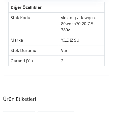
Diğer Özellikler
Stok Kodu
yldz-dlg-atk-wqcn-
80wqcn70-20-7-5-
380v
Marka
YILDIZ SU
Stok Durumu
Var
Garanti (Yıl)
2
Ürün Etiketleri