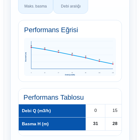
Maks. basma
Debi aralığı
Performans Eğrisi
31
28
24
Basma H (m)
20
16
11
7
0
15
37
60
80
104
110
Debi Q (m3/h)
Performans Tablosu
0
15
37
Debi Q (m3/h)
31
28
24
Basma H (m)