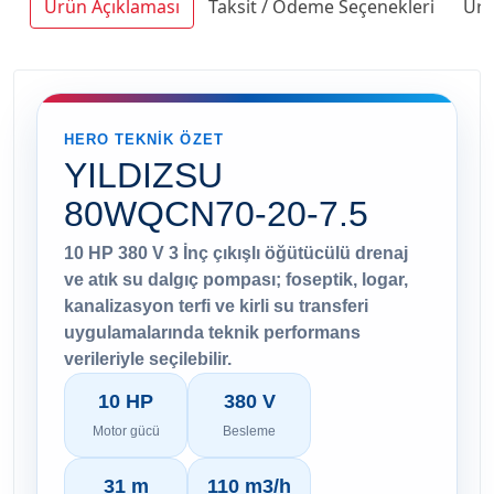
Ürün Açıklaması
Taksit / Ödeme Seçenekleri
Ürü
HERO TEKNIK ÖZET
YILDIZSU
80WQCN70-20-7.5
10 HP 380 V 3 İnç çıkışlı öğütücülü drenaj
ve atık su dalgıç pompası; foseptik, logar,
kanalizasyon terfi ve kirli su transferi
uygulamalarında teknik performans
verileriyle seçilebilir.
10 HP
380 V
Motor gücü
Besleme
31 m
110 m3/h