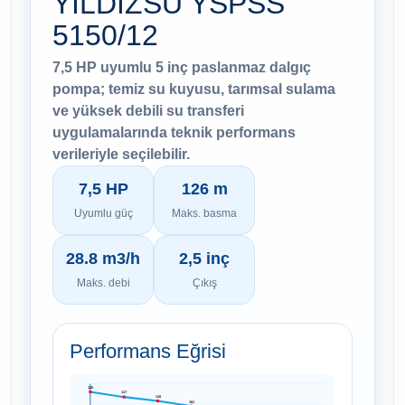
YILDIZSU YSPSS
5150/12
7,5 HP uyumlu 5 inç paslanmaz dalgıç
pompa; temiz su kuyusu, tarımsal sulama
ve yüksek debili su transferi
uygulamalarında teknik performans
verileriyle seçilebilir.
7,5 HP
126 m
Uyumlu güç
Maks. basma
28.8 m3/h
2,5 inç
Maks. debi
Çıkış
Performans Eğrisi
126
117
110
101