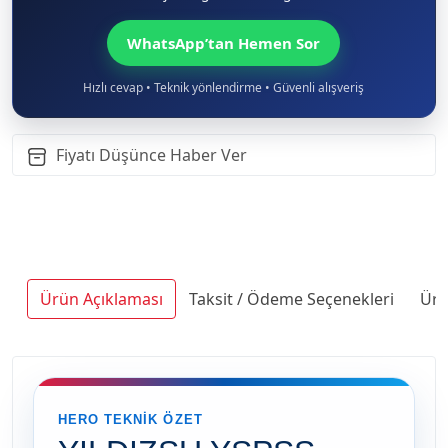
WhatsApp’tan Hemen Sor
Hızlı cevap • Teknik yönlendirme • Güvenli alışveriş
Fiyatı Düşünce Haber Ver
Ürün Açıklaması
Taksit / Ödeme Seçenekleri
Ürü
HERO TEKNIK ÖZET