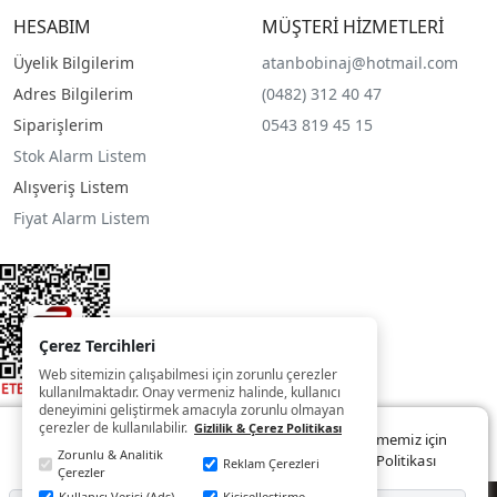
HESABIM
MÜŞTERİ HİZMETLERİ
Üyelik Bilgilerim
atanbobinaj@hotmail.com
Adres Bilgilerim
(0482) 312 40 47
Siparişlerim
0543 819 45 15
Stok Alarm Listem
Alışveriş Listem
Fiyat Alarm Listem
Çerez Tercihleri
Web sitemizin çalışabilmesi için zorunlu çerezler
kullanılmaktadır. Onay vermeniz halinde, kullanıcı
deneyimini geliştirmek amacıyla zorunlu olmayan
çerezler de kullanılabilir.
Gizlilik & Çerez Politikası
Web sitemizde size daha iyi ve kaliteli hizmet sunabilmemiz için
Zorunlu & Analitik
çerezler kullanılmaktadır. Detaylar:
Gizlilik ve Çerez Politikası
Reklam Çerezleri
Çerezler
Kullanıcı Verisi (Ads)
Kişiselleştirme