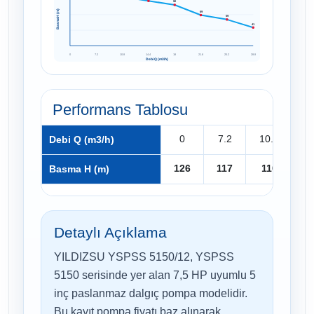
92
Basma H (m)
69
59
41
0
7.2
10.8
14.4
18
21.6
25.2
28.8
Debi Q (m3/h)
Performans Tablosu
0
7.2
10.8
1
Debi Q (m3/h)
126
117
110
1
Basma H (m)
Detaylı Açıklama
YILDIZSU YSPSS 5150/12, YSPSS
5150 serisinde yer alan 7,5 HP uyumlu 5
inç paslanmaz dalgıç pompa modelidir.
Bu kayıt pompa fiyatı baz alınarak