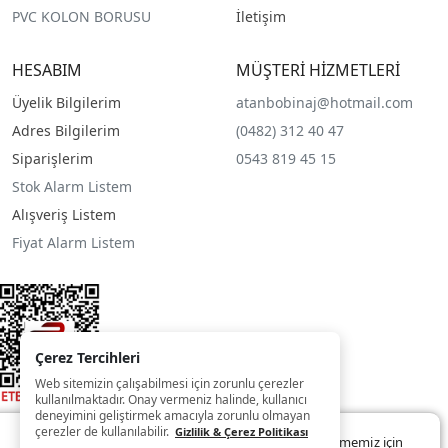
PVC KOLON BORUSU
İletişim
HESABIM
MÜŞTERİ HİZMETLERİ
Üyelik Bilgilerim
atanbobinaj@hotmail.com
Adres Bilgilerim
(0482) 312 40 47
Siparişlerim
0543 819 45 15
Stok Alarm Listem
Alışveriş Listem
Fiyat Alarm Listem
Çerez Tercihleri
Web sitemizin çalışabilmesi için zorunlu çerezler
kullanılmaktadır. Onay vermeniz halinde, kullanıcı
deneyimini geliştirmek amacıyla zorunlu olmayan
çerezler de kullanılabilir.
Gizlilik & Çerez Politikası
Web sitemizde size daha iyi ve kaliteli hizmet sunabilmemiz için