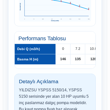
107
92
Basma H (m)
69
48
0
7.2
10.8
14.4
18
21.6
25.2
28.8
Debi Q (m3/h)
Performans Tablosu
0
7.2
10.8
14
Debi Q (m3/h)
146
135
128
1
Basma H (m)
Detaylı Açıklama
YILDIZSU YSPSS 5150/14, YSPSS
5150 serisinde yer alan 10 HP uyumlu 5
inç paslanmaz dalgıç pompa modelidir.
Bu kayıt pompa fiyatı baz alınarak