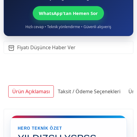
WhatsApp’tan Hemen Sor
Hızlı cevap • Teknik yönlendirme • Güvenli alışveriş
Fiyatı Düşünce Haber Ver
Ürün Açıklaması
Taksit / Ödeme Seçenekleri
Ürü
HERO TEKNIK ÖZET