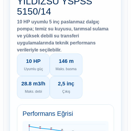
YILDIZSU YSPSS
5150/14
10 HP uyumlu 5 inç paslanmaz dalgıç
pompa; temiz su kuyusu, tarımsal sulama
ve yüksek debili su transferi
uygulamalarında teknik performans
verileriyle seçilebilir.
10 HP
146 m
Uyumlu güç
Maks. basma
28.8 m3/h
2,5 inç
Maks. debi
Çıkış
Performans Eğrisi
146
135
128
118