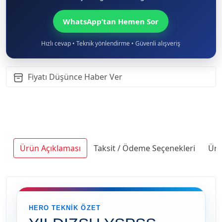
WhatsApp’tan Hemen Sor
Hızlı cevap • Teknik yönlendirme • Güvenli alışveriş
Fiyatı Düşünce Haber Ver
Ürün Açıklaması
Taksit / Ödeme Seçenekleri
Ürü
HERO TEKNIK ÖZET