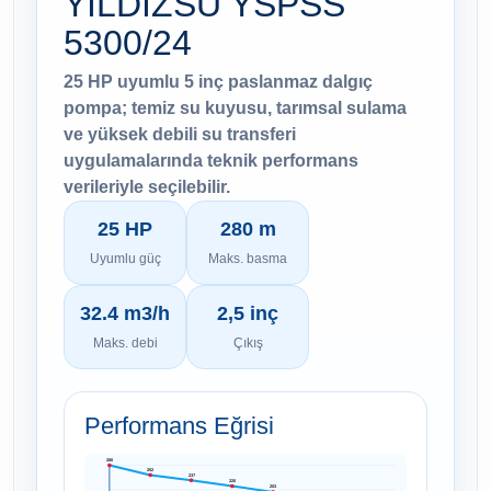
YILDIZSU YSPSS
5300/24
25 HP uyumlu 5 inç paslanmaz dalgıç
pompa; temiz su kuyusu, tarımsal sulama
ve yüksek debili su transferi
uygulamalarında teknik performans
verileriyle seçilebilir.
25 HP
280 m
Uyumlu güç
Maks. basma
32.4 m3/h
2,5 inç
Maks. debi
Çıkış
Performans Eğrisi
280
252
237
220
203