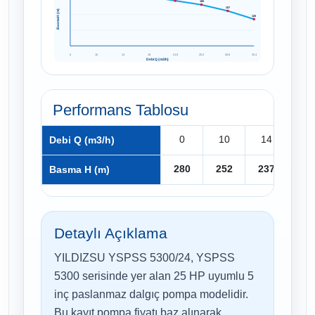
185
157
Basma H (m)
120
0
10
14
18
21.6
25.2
28.8
32.4
Debi Q (m3/h)
Performans Tablosu
0
10
14
18
Debi Q (m3/h)
280
252
237
22
Basma H (m)
Detaylı Açıklama
YILDIZSU YSPSS 5300/24, YSPSS
5300 serisinde yer alan 25 HP uyumlu 5
inç paslanmaz dalgıç pompa modelidir.
Bu kayıt pompa fiyatı baz alınarak