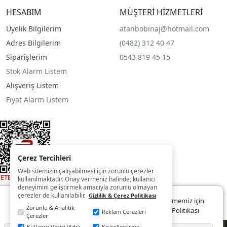
HESABIM
MÜŞTERİ HİZMETLERİ
Üyelik Bilgilerim
atanbobinaj@hotmail.com
Adres Bilgilerim
(0482) 312 40 47
Siparişlerim
0543 819 45 15
Stok Alarm Listem
Alışveriş Listem
Fiyat Alarm Listem
Çerez Tercihleri
Web sitemizin çalışabilmesi için zorunlu çerezler
kullanılmaktadır. Onay vermeniz halinde, kullanıcı
deneyimini geliştirmek amacıyla zorunlu olmayan
çerezler de kullanılabilir.
Gizlilik & Çerez Politikası
Web sitemizde size daha iyi ve kaliteli hizmet sunabilmemiz için
Zorunlu & Analitik
çerezler kullanılmaktadır. Detaylar:
Gizlilik ve Çerez Politikası
Reklam Çerezleri
Çerezler
Kullanıcı Verisi (Ads)
Kişiselleştirme