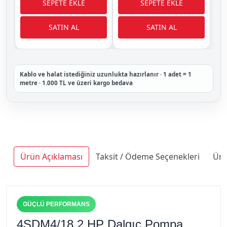
Kablo ve halat istediğiniz uzunlukta hazırlanır · 1 adet = 1
metre · 1.000 TL ve üzeri kargo bedava
Ürün Açıklaması
Taksit / Ödeme Seçenekleri
Ürü
GÜÇLÜ PERFORMANS
4SDM4/18 2 HP Dalgıç Pompa