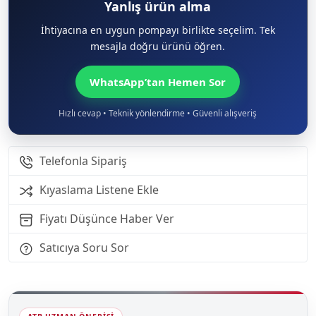
Yanlış ürün alma
İhtiyacına en uygun pompayı birlikte seçelim. Tek
mesajla doğru ürünü öğren.
WhatsApp’tan Hemen Sor
Hızlı cevap • Teknik yönlendirme • Güvenli alışveriş
Telefonla Sipariş
Kıyaslama Listene Ekle
Fiyatı Düşünce Haber Ver
Satıcıya Soru Sor