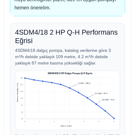
hemen önerelim.
4SDM4/18 2 HP Q-H Performans
Eğrisi
4SDM4/18 dalgıç pompa, katalog verilerine göre 3
m³/h debide yaklaşık 109 metre, 4.2 m³/h debide
yaklaşık 87 metre basma yüksekliği sağlar.
4SDM4/18 2 HP Dalgic Pompa Q-H Egrisi
130
3 m3/h - 109 m
Basma Yuksekligi H (m)
115
100
4.2 m3/h - 87 m
85
4.8 m3/h - 73 m
70
55
40
0
1
2
3
4
5
6
Debi Q (m3/h)