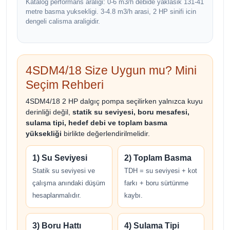
Katalog performans araligi: 0-6 m3/h debide yaklasik 131-41
metre basma yuksekligi. 3-4.8 m3/h arasi, 2 HP sinifi icin
dengeli calisma araligidir.
4SDM4/18 Size Uygun mu? Mini
Seçim Rehberi
4SDM4/18 2 HP dalgıç pompa seçilirken yalnızca kuyu
derinliği değil,
statik su seviyesi, boru mesafesi,
sulama tipi, hedef debi ve toplam basma
yüksekliği
birlikte değerlendirilmelidir.
1) Su Seviyesi
2) Toplam Basma
Statik su seviyesi ve
TDH = su seviyesi + kot
çalışma anındaki düşüm
farkı + boru sürtünme
hesaplanmalıdır.
kaybı.
3) Boru Hattı
4) Sulama Tipi