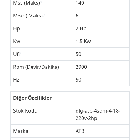
Mss (Maks)
?
140
M3/h( Maks)
?
6
Hp
2 Hp
Kw
1.5 Kw
Uf
?
50
Rpm (Devir/Dakika)
2900
Hz
50
Diğer Özellikler
Stok Kodu
dlg-atb-4sdm-4-18-
220v-2hp
Marka
ATB