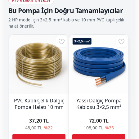
ATB UZMAN ÖNERİSİ
Bu Pompa İçin Doğru Tamamlayıcılar
2 HP model için 3×2,5 mm² kablo ve 10 mm PVC kaplı çelik
halat önerilir.
PVC Kaplı Çelik Dalgıç
Yassı Dalgıç Pompa
Pompa Halatı 10 mm
Kablosu 3×2,5 mm²
37,20 TL
72,00 TL
48,00 TL
%22
108,00 TL
%33