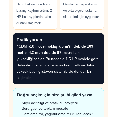
Uzun hat ve ince boru
Damlama, depo dolum
basınç kaybını artırır; 2
ve orta ölçekli sulama
HP bu kayıplarda daha
sistemleri için uygundur.
güvenli seçimdir.
Pratik yorum:
4SDM4/18 modeli yaklaşık
3 m³/h debide 109
metre
,
4.2 m³/h debide 87 metre
basma
yüksekliği sağlar. Bu nedenle 1.5 HP modele göre
daha derin kuyu, daha uzun boru hattı ve daha
yüksek basınç isteyen sistemlerde dengeli bir
seçimdir.
Doğru seçim için bize şu bilgileri yazın:
Kuyu derinliği ve statik su seviyesi
Boru çapı ve toplam mesafe
Damlama mı, yağmurlama mı kullanılacak?