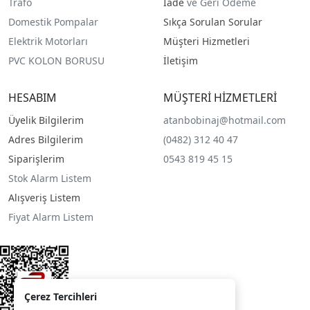
Trafo
İade
ve Geri Ödeme
Domestik Pompalar
Sıkça Sorulan Sorular
Elektrik Motorları
Müşteri Hizmetleri
PVC KOLON BORUSU
İletişim
HESABIM
MÜŞTERİ HİZMETLERİ
Üyelik Bilgilerim
atanbobinaj@hotmail.com
Adres Bilgilerim
(0482) 312 40 47
Siparişlerim
0543 819 45 15
Stok Alarm Listem
Alışveriş Listem
Fiyat Alarm Listem
Çerez Tercihleri