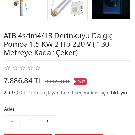
ATB 4sdm4/18 Derinkuyu Dalgıç
Pompa 1.5 KW 2 Hp 220 V ( 130
Metreye Kadar Çeker)
7.886,84 TL
9.117,18 TL
%13
2.997,00 TL
'den başlayan taksit seçenekleri için
tıklayın.
Adet
-
+